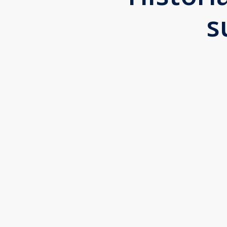
s
“
A INVENTIVA tem o melhor time digital. Eles
E as atualizações que fazem no perfil do Go
Dr. Carlos Alberto, Curitiba-PR
Neurologista, Neuropediatra