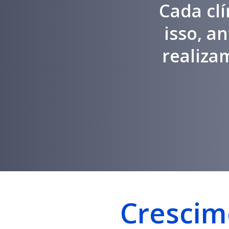
Cada clí
isso, a
realiza
Crescim