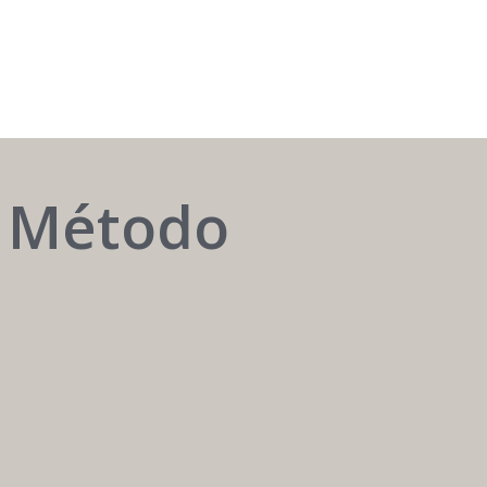
AUTOMATIZAR
o Método
é
ter
o
melhor
atendente
24h
/
7
dias.