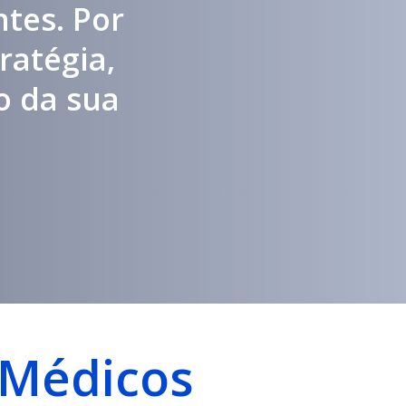
ntes. Por
ratégia,
o da sua
 Médicos