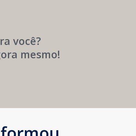
Carreira
Médica
Mais
Próspera
ra você?
agora mesmo!
sformou