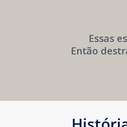
Networking
e
Autoridade
Institucional
Essas e
Então destr
Histór