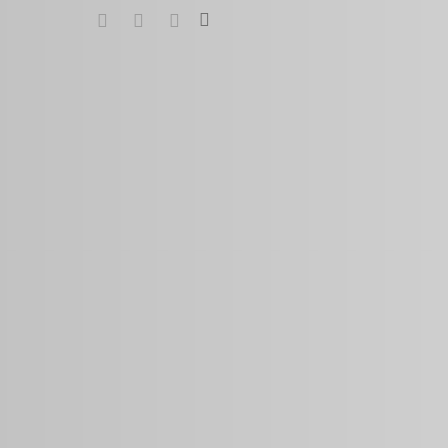
search
google-
instagram
whatsapp
plus