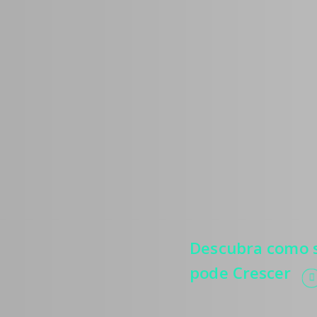
Médic
Estratégias
mais pacie
relevância
e automati
processos.
Descubra como s
pode Crescer