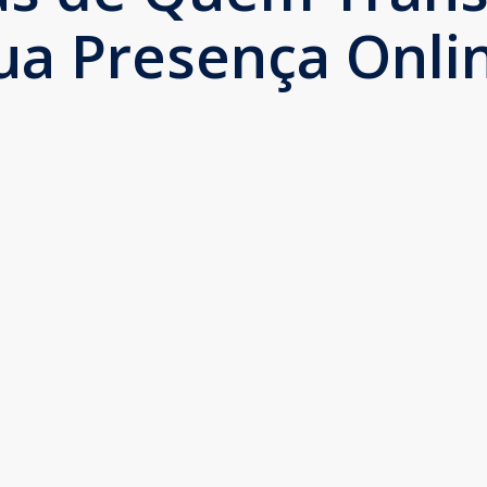
ua Presença Onli
 entendem as necessidades da clínica e são 
ogle e no SEO da clínica melhoram dia a dia