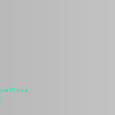
os
 para atrair
ntes, com
, autoridade
zação de
ua Clínica