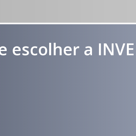
e escolher a INV
Médicos e
Atendimento
Pacientes
em todo
Impactados
Brasil