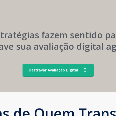
Menor
Construção
Dependência
Sustentável
de
da
Convênios
Marca
stratégias fazem sentido pa
ave sua avaliação digital 
Destravar Avaliação Digital
ias de Quem Tran