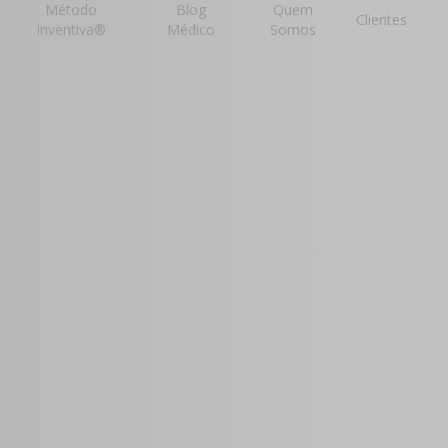
Método
Blog
Quem
Clientes
Inventiva®
Médico
Somos
mento
 para