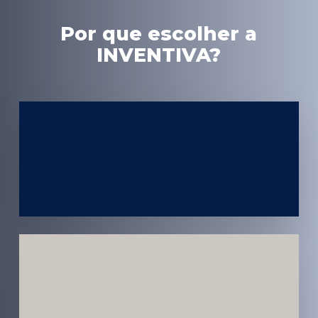
Por que escolher a
INVENTIVA?
Experiência
em Marketing
Médico
Médicos e
Pacientes
Impactados