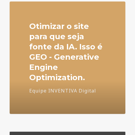
Otimizar o site
para que seja
fonte da IA. Isso é
GEO - Generative
Engine
Optimization.
Equipe INVENTIVA Digital