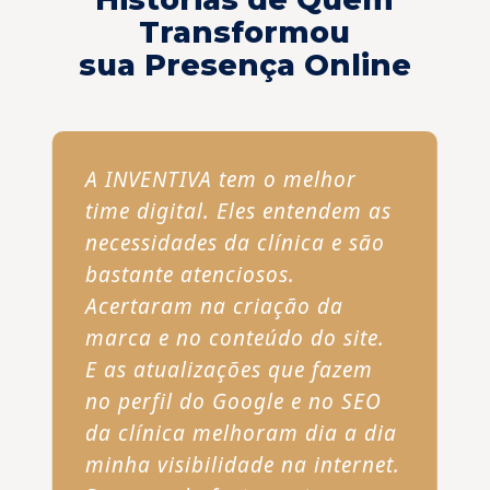
Transformou
sua Presença Online
A INVENTIVA tem o melhor
time digital. Eles entendem as
necessidades da clínica e são
bastante atenciosos.
Acertaram na criação da
marca e no conteúdo do site.
E as atualizações que fazem
no perfil do Google e no SEO
da clínica melhoram dia a dia
minha visibilidade na internet.