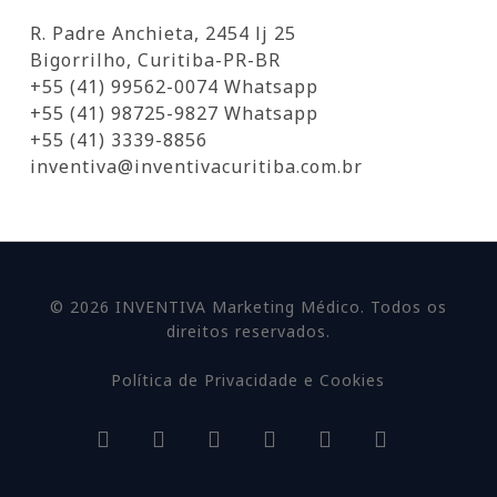
R. Padre Anchieta, 2454 lj 25
Bigorrilho, Curitiba-PR-BR
+55 (41) 99562-0074 Whatsapp
+55 (41) 98725-9827 Whatsapp
+55 (41) 3339-8856
inventiva@inventivacuritiba.com.br
© 2026 INVENTIVA Marketing Médico. Todos os
direitos reservados.
Política de Privacidade e Cookies
facebook
linkedin
youtube
google-
instagram
whatsapp
plus