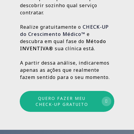
localização da clínica.
resultados e aprimorando o que ainda
descobrir sozinho qual serviço
Outras, como SEO Médico, Gestão do Blog e
👉
Fazer meu CHECK-UP Gratuito
pode crescer.
contratar.
construção de autoridade digital, são
estratégias contínuas que produzem
Realize gratuitamente o
CHECK-UP
resultados sólidos e duradouros ao longo
do Crescimento Médico™
e
do tempo.
descubra em qual fase do
Método
INVENTIVA®
sua clínica está.
Por isso trabalhamos com um método
estruturado: combinamos ações de curto,
A partir dessa análise, indicaremos
médio e longo prazo para garantir
apenas as ações que realmente
crescimento sustentável.
fazem sentido para o seu momento.
QUERO FAZER MEU
CHECK-UP GRATUITO