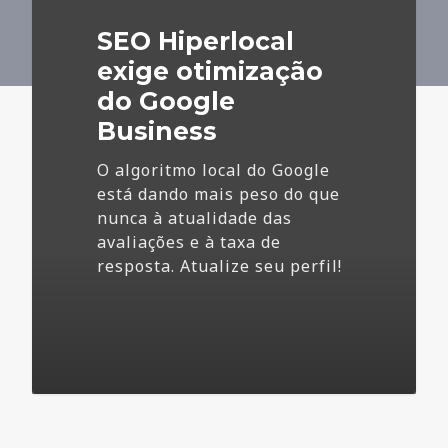
do
SEO Hiperlocal
Google
Business
exige otimização
do Google
Business
O algoritmo local do Google
está dando mais peso do que
nunca à atualidade das
avaliações e à taxa de
resposta. Atualize seu perfil!
4