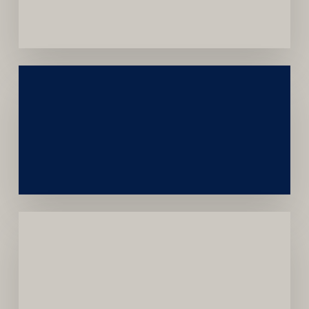
Convênios
Construção
Sustentável
da
Marca
Carreira
Médica
Mais
Próspera