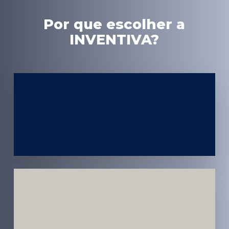
Por que escolher a
INVENTIVA?
Experiência
em Marketing
Médico
Médicos e
Pacientes
Impactados