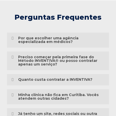
Perguntas Frequentes
Por que escolher uma agência
especializada em médicos?
Porque o marketing médico exige muito
Preciso começar pela primeira fase do
mais do que conhecimento em publicidade.
Método INVENTIVA® ou posso contratar
apenas um serviço?
É preciso compreender a jornada do
Não necessariamente.
paciente, as particularidades das
Quanto custa contratar a INVENTIVA?
especialidades médicas, as diretrizes
Cada clínica está em um momento
éticas da comunicação em saúde e a forma
Não trabalhamos com pacotes
diferente da sua presença digital. Algumas
Minha clínica não fica em Curitiba. Vocês
como as pessoas pesquisam sintomas,
padronizados, porque cada clínica possui
atendem outras cidades?
precisam estruturar toda a base, enquanto
tratamentos e profissionais na internet.
uma realidade diferente.
outras já possuem um site, redes sociais
Sim. A INVENTIVA atende médicos, clínicas
ou campanhas em andamento.
Já tenho um site, redes sociais ou outra
Há mais de três décadas, a INVENTIVA
Antes de elaborar qualquer orçamento,