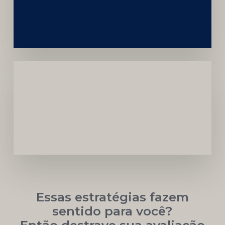
da
Marca
Carreira
Médica
Mais
Próspera
Essas estratégias fazem
sentido para você?
Então destrave sua avaliação