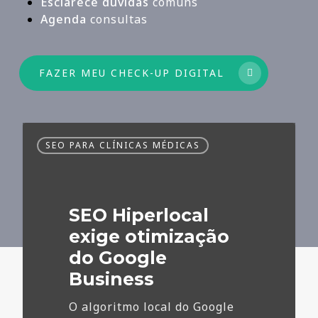
Esclarece dúvidas
comuns
Agenda
consultas
FAZER MEU CHECK-UP DIGITAL
SEO
SEO PARA CLÍNICAS MÉDICAS
Hiperlocal
exige
otimização
do
SEO Hiperlocal
Google
Business
exige otimização
do Google
Business
O algoritmo local do Google