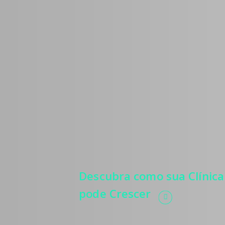
Médicos
Estratégias para 
mais pacientes, 
relevância, autor
e automatização 
processos.
Descubra como sua Clínica
pode Crescer