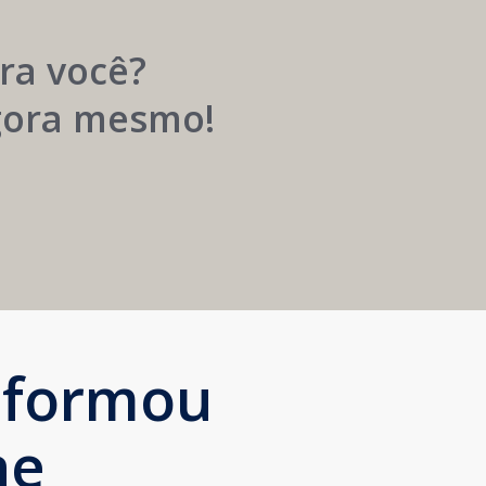
Próspera
ra você?
agora mesmo!
sformou
ne