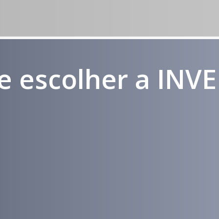
e escolher a INV
Médicos e
Atendimento
Pacientes
em todo
Impactados
Brasil