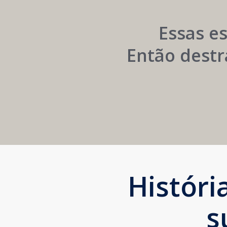
Institucional
Essas e
Então destr
Histór
s