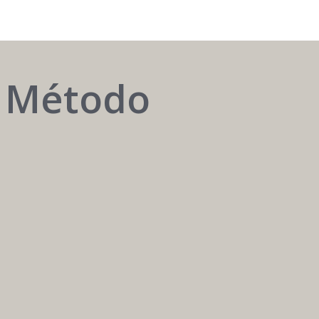
o Método
AUTOMATIZAR
é
ter
o
melhor
atendente
24h
/
7
dias.
Carreira
Médica
Mais