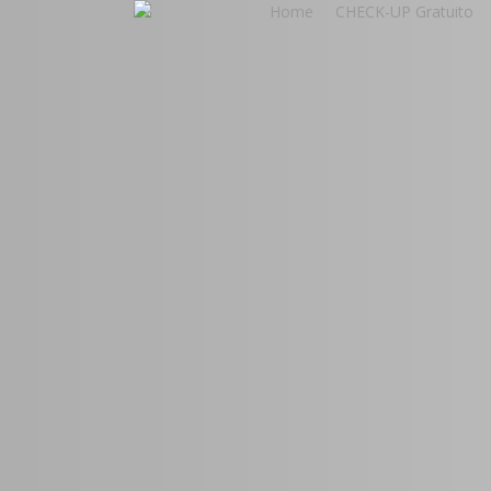
Home
CHECK-UP Gratuito
Skip
to
main
content
Crescimen
Digital par