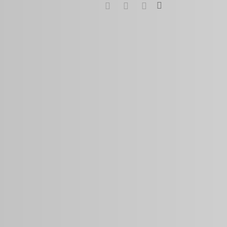
search
google-
instagram
whatsapp
plus