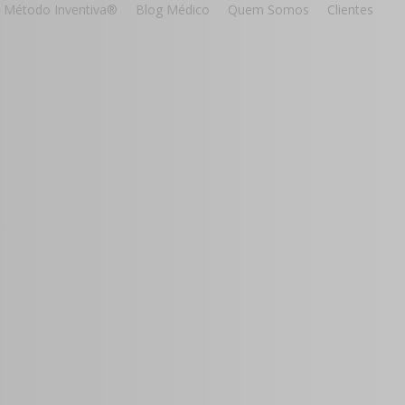
Método Inventiva®
Blog Médico
Quem Somos
Clientes
to
a