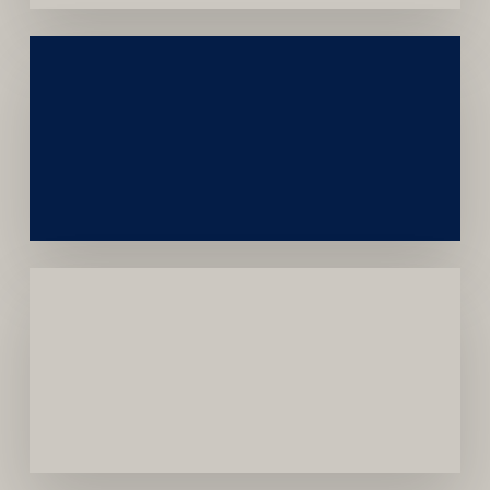
Construção
Sustentável
da
Marca
Carreira
Médica
Mais
Próspera