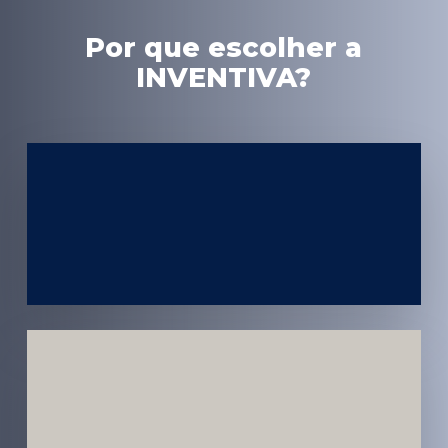
Por que escolher a
INVENTIVA?
Experiência
em Marketing
Médico
Médicos e
Pacientes
Impactados