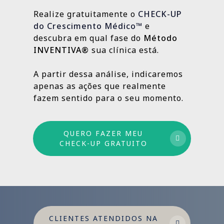
estratégias contínuas que produzem
Realize gratuitamente o
CHECK-UP
resultados sólidos e duradouros ao longo
do Crescimento Médico™
e
do tempo.
descubra em qual fase do
Método
INVENTIVA®
sua clínica está.
Por isso trabalhamos com um método
estruturado: combinamos ações de curto,
A partir dessa análise, indicaremos
médio e longo prazo para garantir
apenas as ações que realmente
crescimento sustentável.
fazem sentido para o seu momento.
QUERO FAZER MEU
CHECK-UP GRATUITO
CLIENTES ATENDIDOS NA