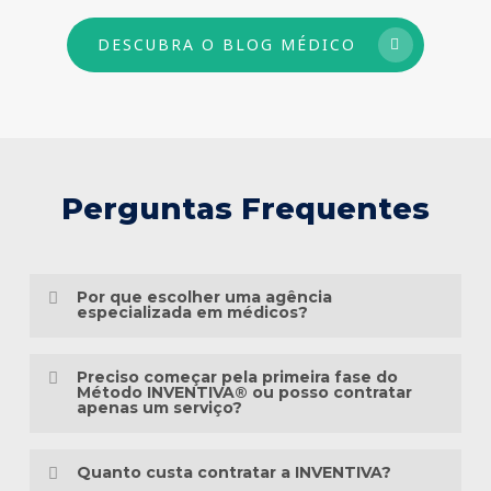
DESCUBRA O BLOG MÉDICO
Perguntas Frequentes
Por que escolher uma agência
especializada em médicos?
Porque o marketing médico exige muito
Preciso começar pela primeira fase do
mais do que conhecimento em publicidade.
Método INVENTIVA® ou posso contratar
apenas um serviço?
É preciso compreender a jornada do
Não necessariamente.
paciente, as particularidades das
Quanto custa contratar a INVENTIVA?