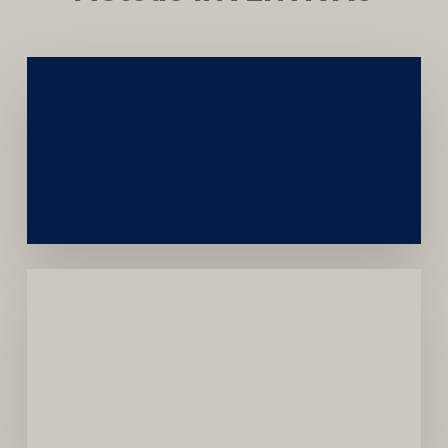
Networking
e
Autoridade
Institucional
Menor
Dependência
de
Convênios