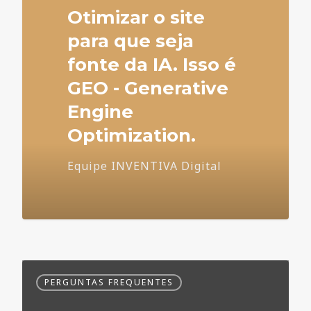
Otimizar o site
para que seja
fonte da IA. Isso é
GEO - Generative
Engine
Optimization.
Equipe INVENTIVA Digital
Dúvidas
PERGUNTAS FREQUENTES
Frequentes
no