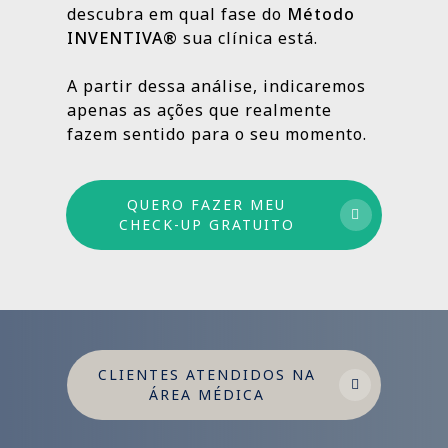
descubra em qual fase do
Método
INVENTIVA®
sua clínica está.
Por isso trabalhamos com um método
estruturado: combinamos ações de curto,
A partir dessa análise, indicaremos
médio e longo prazo para garantir
apenas as ações que realmente
crescimento sustentável.
fazem sentido para o seu momento.
QUERO FAZER MEU
CHECK-UP GRATUITO
CLIENTES ATENDIDOS NA
ÁREA MÉDICA