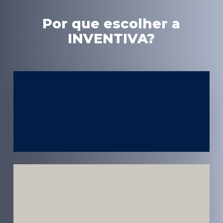
Por que escolher a
INVENTIVA?
Experiência
em Marketing
Médico
Médicos e
Pacientes
Impactados