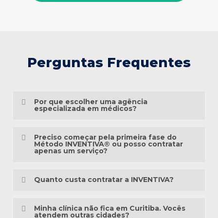
Perguntas Frequentes
Por que escolher uma agência
especializada em médicos?
Porque o marketing médico exige muito
Preciso começar pela primeira fase do
mais do que conhecimento em publicidade.
Método INVENTIVA® ou posso contratar
apenas um serviço?
É preciso compreender a jornada do
Não necessariamente.
paciente, as particularidades das
Quanto custa contratar a INVENTIVA?
especialidades médicas, as diretrizes
Cada clínica está em um momento
éticas da comunicação em saúde e a forma
Não trabalhamos com pacotes
diferente da sua presença digital. Algumas
Minha clínica não fica em Curitiba. Vocês
como as pessoas pesquisam sintomas,
padronizados, porque cada clínica possui
atendem outras cidades?