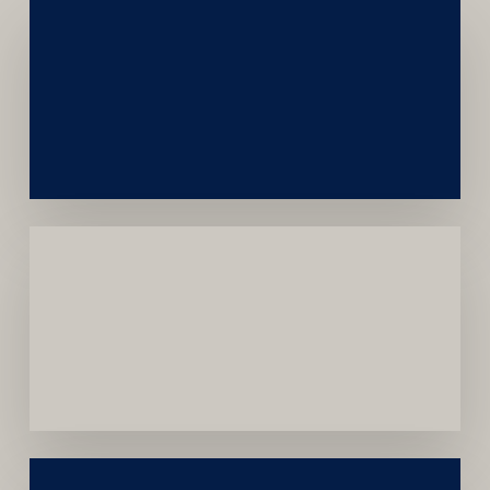
Networking
e
Autoridade
Institucional
Menor
Dependência
de
Convênios