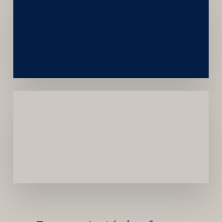
Construção
Sustentável
da
Marca
Carreira
Médica
Mais
Próspera