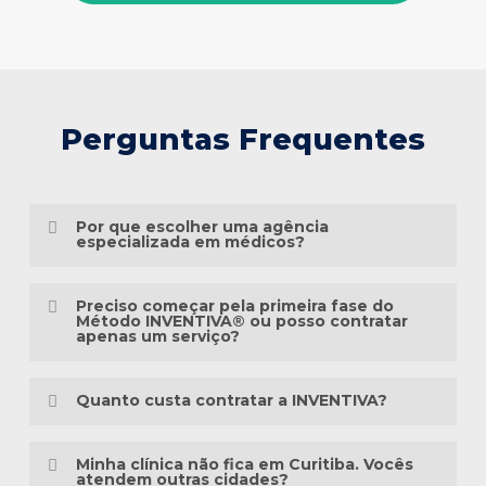
Perguntas Frequentes
Por que escolher uma agência
especializada em médicos?
Porque o marketing médico exige muito
Preciso começar pela primeira fase do
mais do que conhecimento em publicidade.
Método INVENTIVA® ou posso contratar
apenas um serviço?
É preciso compreender a jornada do
Não necessariamente.
paciente, as particularidades das
Quanto custa contratar a INVENTIVA?
especialidades médicas, as diretrizes
Cada clínica está em um momento
éticas da comunicação em saúde e a forma
Não trabalhamos com pacotes
diferente da sua presença digital. Algumas
Minha clínica não fica em Curitiba. Vocês
como as pessoas pesquisam sintomas,
padronizados, porque cada clínica possui
atendem outras cidades?