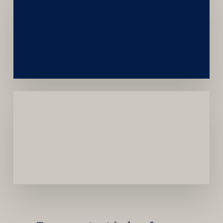
Construção
Sustentável
da
Marca
Carreira
Médica
Mais
Próspera