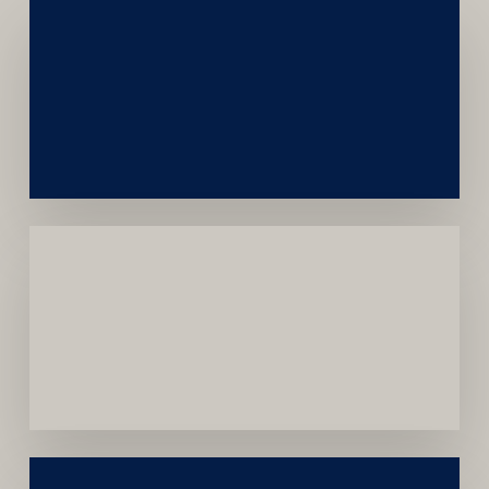
Networking
e
Autoridade
Institucional
Menor
Dependência
de
Convênios