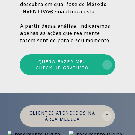
descubra em qual fase do
Método
INVENTIVA®
sua clínica está.
Por isso trabalhamos com um método
estruturado: combinamos ações de curto,
A partir dessa análise, indicaremos
médio e longo prazo para garantir
apenas as ações que realmente
crescimento sustentável.
fazem sentido para o seu momento.
QUERO FAZER MEU
CHECK-UP GRATUITO
CLIENTES ATENDIDOS NA
ÁREA MÉDICA