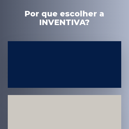
Por que escolher a
INVENTIVA?
Experiência
em Marketing
Médico
Médicos e
Pacientes
Impactados