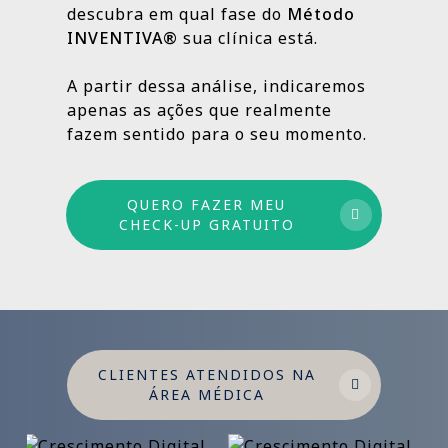
descubra em qual fase do
Método
INVENTIVA®
sua clínica está.
Por isso trabalhamos com um método
estruturado: combinamos ações de curto,
A partir dessa análise, indicaremos
médio e longo prazo para garantir
apenas as ações que realmente
crescimento sustentável.
fazem sentido para o seu momento.
QUERO FAZER MEU
CHECK-UP GRATUITO
CLIENTES ATENDIDOS NA
ÁREA MÉDICA