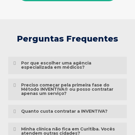
Perguntas Frequentes
Por que escolher uma agência
especializada em médicos?
Porque o marketing médico exige muito
Preciso começar pela primeira fase do
mais do que conhecimento em publicidade.
Método INVENTIVA® ou posso contratar
apenas um serviço?
É preciso compreender a jornada do
Não necessariamente.
paciente, as particularidades das
Quanto custa contratar a INVENTIVA?
especialidades médicas, as diretrizes
Cada clínica está em um momento
éticas da comunicação em saúde e a forma
Não trabalhamos com pacotes
diferente da sua presença digital. Algumas
Minha clínica não fica em Curitiba. Vocês
como as pessoas pesquisam sintomas,
padronizados, porque cada clínica possui
atendem outras cidades?