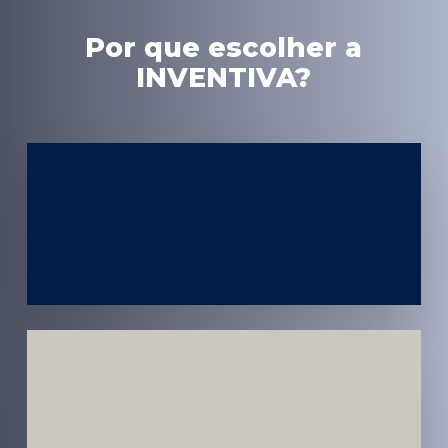
Por que escolher a
INVENTIVA?
Experiência
em Marketing
Médico
Médicos e
Pacientes
Impactados