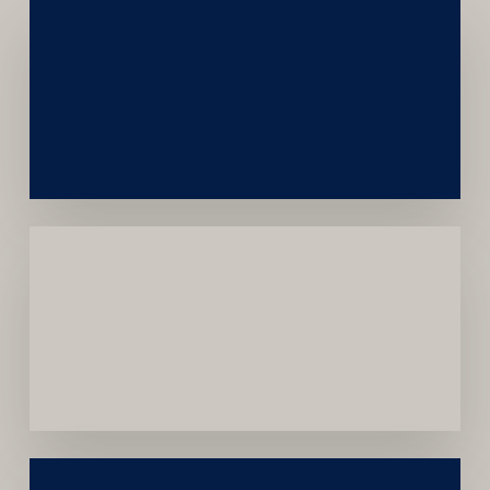
Networking
e
Autoridade
Institucional
Menor
Dependência
de
Convênios