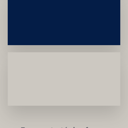
Construção
Sustentável
da
Marca
Carreira
Médica
Mais
Próspera