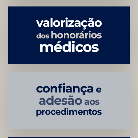
Menor
Dependência
de
Convênios
Construção
Sustentável
da
Marca