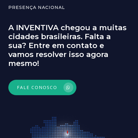
PRESENÇA NACIONAL
A
INVENTIVA
chegou
a
muitas
cidades
brasileiras.
Falta
a
sua?
Entre
em
contato
e
vamos
resolver
isso
agora
mesmo!
FALE CONOSCO