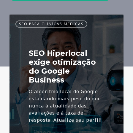
SEO
SEO PARA CLÍNICAS MÉDICAS
Hiperlocal
exige
otimização
do
SEO Hiperlocal
Google
Business
exige otimização
do Google
Business
O algoritmo local do Google
está dando mais peso do que
nunca à atualidade das
avaliações e à taxa de
resposta. Atualize seu perfil!