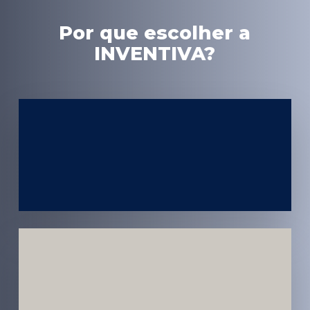
Por que escolher a
INVENTIVA?
Experiência
em Marketing
Médico
Médicos e
Pacientes
Impactados