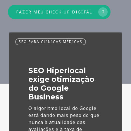
FAZER MEU CHECK-UP DIGITAL
SEO
SEO PARA CLÍNICAS MÉDICAS
Hiperlocal
exige
otimização
do
SEO Hiperlocal
Google
Business
exige otimização
do Google
Business
O algoritmo local do Google
está dando mais peso do que
nunca à atualidade das
avaliações e à taxa de