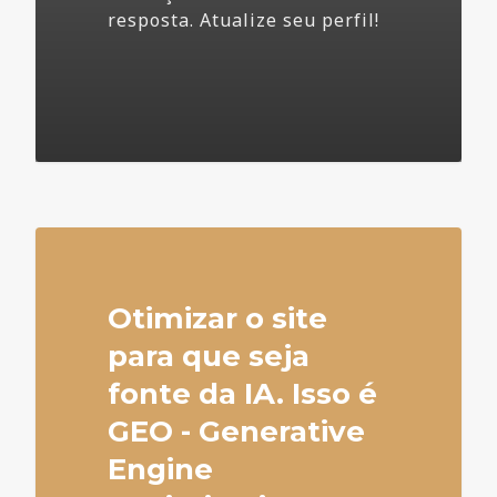
resposta. Atualize seu perfil!
4
Otimizar o site
para que seja
fonte da IA. Isso é
GEO - Generative
Engine