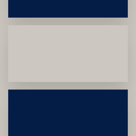
Menor
Dependência
de
Convênios
Construção
Sustentável
da
Marca