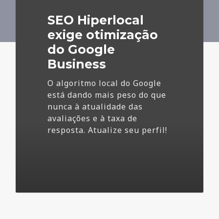
do
SEO Hiperlocal
Google
Business
exige otimização
do Google
Business
O algoritmo local do Google
está dando mais peso do que
nunca à atualidade das
avaliações e à taxa de
resposta. Atualize seu perfil!
4