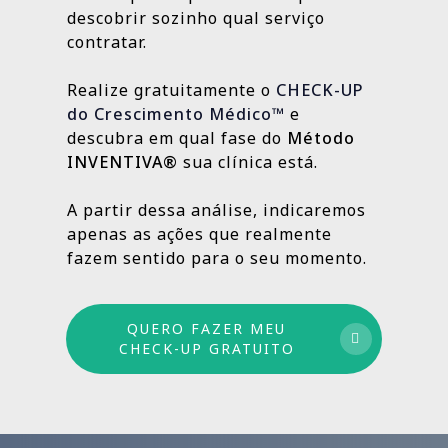
localização da clínica.
resultados e aprimorando o que ainda
descobrir sozinho qual serviço
Outras, como SEO Médico, Gestão do Blog e
👉
Fazer meu CHECK-UP Gratuito
pode crescer.
contratar.
construção de autoridade digital, são
estratégias contínuas que produzem
Realize gratuitamente o
CHECK-UP
resultados sólidos e duradouros ao longo
do Crescimento Médico™
e
do tempo.
descubra em qual fase do
Método
INVENTIVA®
sua clínica está.
Por isso trabalhamos com um método
estruturado: combinamos ações de curto,
A partir dessa análise, indicaremos
médio e longo prazo para garantir
apenas as ações que realmente
crescimento sustentável.
fazem sentido para o seu momento.
QUERO FAZER MEU
CHECK-UP GRATUITO