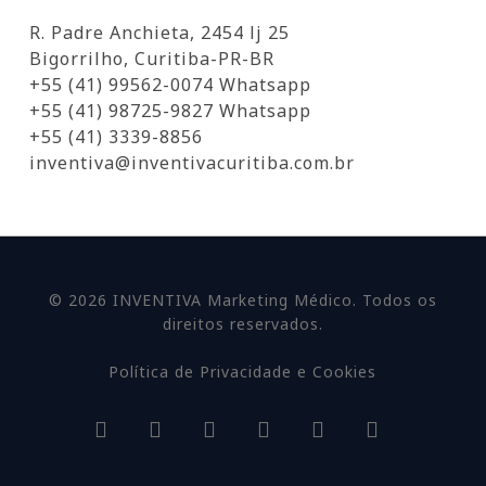
R. Padre Anchieta, 2454 lj 25
Bigorrilho, Curitiba-PR-BR
+55 (41) 99562-0074 Whatsapp
+55 (41) 98725-9827 Whatsapp
+55 (41) 3339-8856
inventiva@inventivacuritiba.com.br
© 2026 INVENTIVA Marketing Médico. Todos os
direitos reservados.
Política de Privacidade e Cookies
facebook
linkedin
youtube
google-
instagram
whatsapp
plus