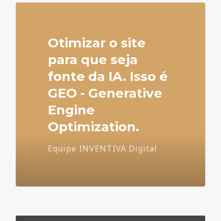
Otimizar o site
para que seja
fonte da IA. Isso é
GEO - Generative
Engine
Optimization.
Equipe INVENTIVA Digital