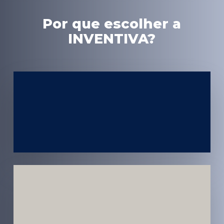
Por que escolher a
INVENTIVA?
Experiência
em Marketing
Médico
Médicos e
Pacientes
Impactados