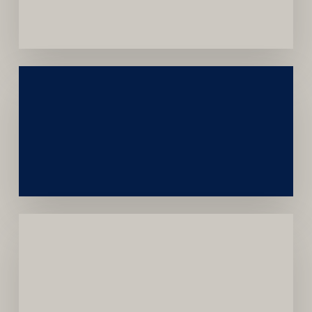
Convênios
Construção
Sustentável
da
Marca
Carreira
Médica
Mais
Próspera