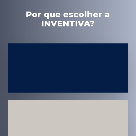
Por que escolher a
INVENTIVA?
Experiência
em Marketing
Médico
Médicos e
Pacientes
Impactados