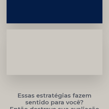
da
Marca
Carreira
Médica
Mais
Próspera
Essas estratégias fazem
sentido para você?
Então destrave sua avaliação