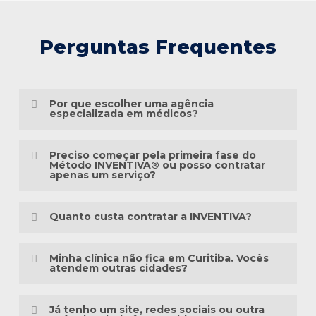
Perguntas Frequentes
Por que escolher uma agência
especializada em médicos?
Porque o marketing médico exige muito
Preciso começar pela primeira fase do
mais do que conhecimento em publicidade.
Método INVENTIVA® ou posso contratar
apenas um serviço?
É preciso compreender a jornada do
Não necessariamente.
paciente, as particularidades das
Quanto custa contratar a INVENTIVA?
especialidades médicas, as diretrizes
Cada clínica está em um momento
éticas da comunicação em saúde e a forma
Não trabalhamos com pacotes
diferente da sua presença digital. Algumas
Minha clínica não fica em Curitiba. Vocês
como as pessoas pesquisam sintomas,
padronizados, porque cada clínica possui
atendem outras cidades?
precisam estruturar toda a base, enquanto
tratamentos e profissionais na internet.
uma realidade diferente.
outras já possuem um site, redes sociais
Sim. A INVENTIVA atende médicos, clínicas
ou campanhas em andamento.
Já tenho um site, redes sociais ou outra
Há mais de três décadas, a INVENTIVA
Antes de elaborar qualquer orçamento,