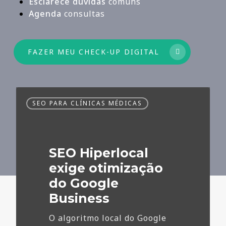
Esclarece dúvidas
comuns
Agenda
consultas
FAZER MEU CHECK-UP DIGITAL
SEO
SEO PARA CLÍNICAS MÉDICAS
Hiperlocal
exige
otimização
do
SEO Hiperlocal
Google
Business
exige otimização
do Google
Business
O algoritmo local do Google