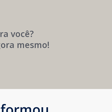
Carreira
Médica
Mais
Próspera
ra você?
agora mesmo!
sformou