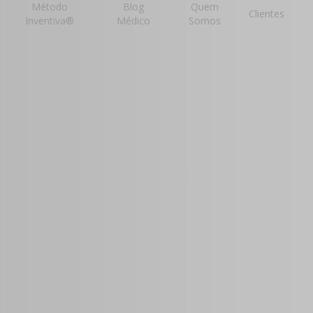
Método
Blog
Quem
Clientes
Inventiva®
Médico
Somos
mento
 para