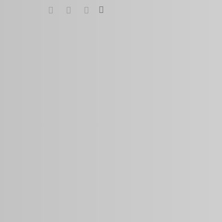
search
google-
instagram
whatsapp
plus