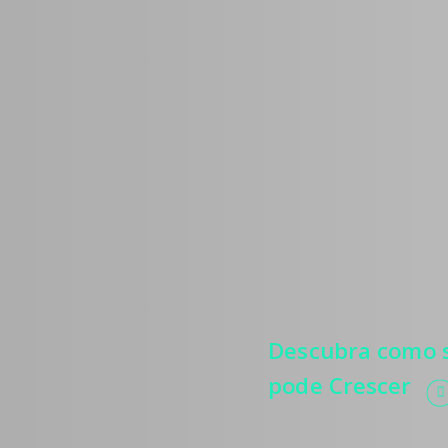
Médic
Estratégias
mais pacie
relevância
e automati
processos.
Descubra como s
pode Crescer