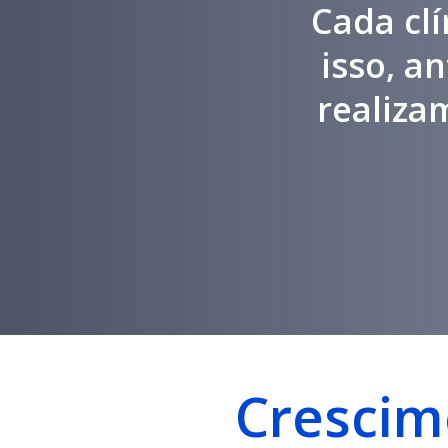
Cada clí
isso, a
realiza
Crescim