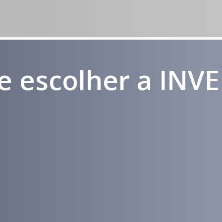
e escolher a INV
Médicos e
Atendimento
Pacientes
em todo
Impactados
Brasil