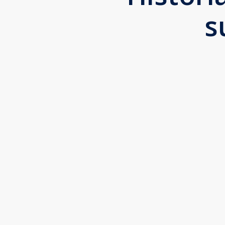
s
A INVENTIVA tem o
melhor time digital. Eles
entendem as
necessidades da clínica e
são bastante atenciosos.
Acertaram na criação da
marca e no conteúdo do