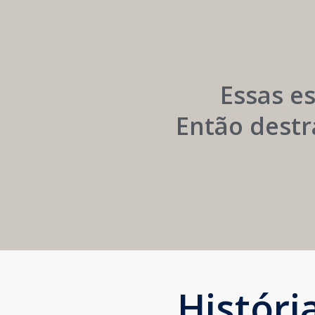
Networking
e
Autoridade
Institucional
Essas e
Então destr
Histór