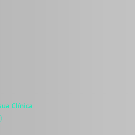
os
 para atrair
ntes, com
, autoridade
zação de
ua Clínica