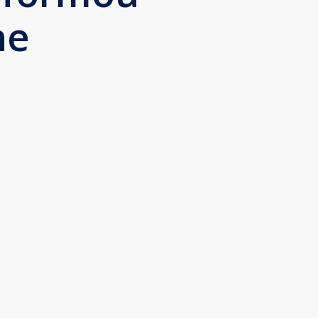
ne
Que pena não ter
conhecido a INVENTIVA
antes! A equipe abraça os
eventos comigo e tem um
talento admirável para
oferecer ideias e
conteúdo para redes