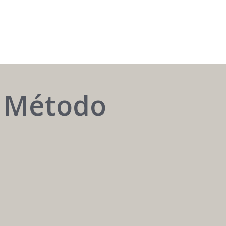
AUTOMATIZAR
o Método
é
ter
o
melhor
atendente
24h
/
7
dias.