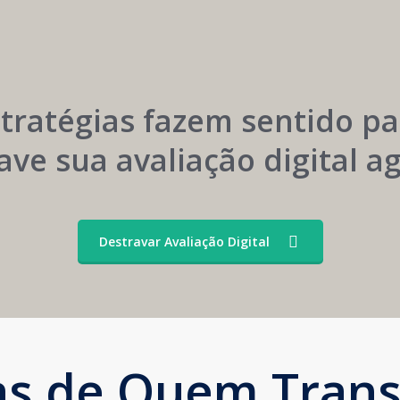
Menor
Construção
Dependência
Sustentável
de
da
Convênios
Marca
stratégias fazem sentido pa
ave sua avaliação digital 
Destravar Avaliação Digital
ias de Quem Tran