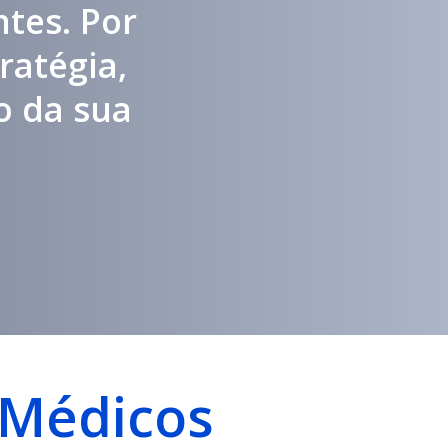
ntes. Por
ratégia,
o da sua
 Médicos