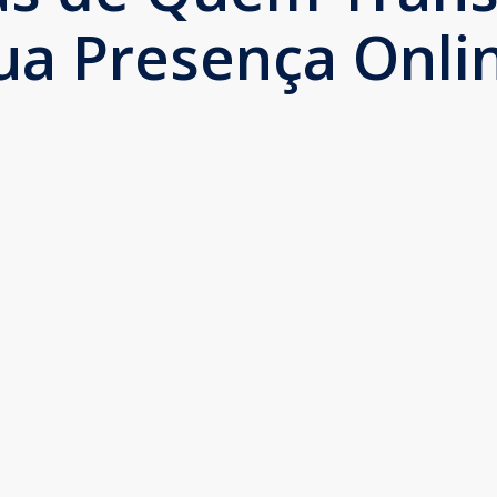
ua Presença Onli
É bom trabalhar com
quem a gente confia. O
pessoal da INVENTIVA
realiza meu trabalho
impresso e digital há
anos, sempre prestativos
e atenciosos.