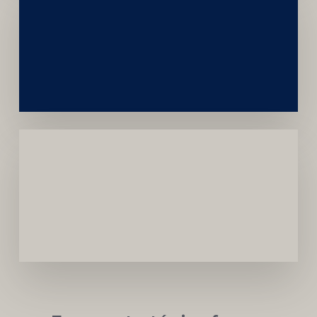
Construção
Sustentável
da
Marca
Carreira
Médica
Mais
Próspera