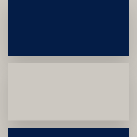
Networking
e
Autoridade
Institucional
Menor
Dependência
de
Convênios