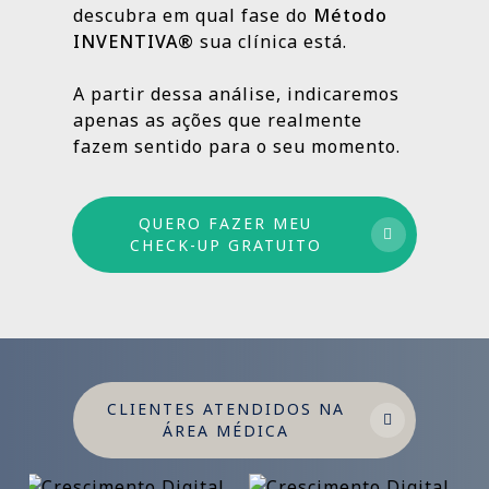
descubra em qual fase do
Método
INVENTIVA®
sua clínica está.
Por isso trabalhamos com um método
estruturado: combinamos ações de curto,
A partir dessa análise, indicaremos
médio e longo prazo para garantir
apenas as ações que realmente
crescimento sustentável.
fazem sentido para o seu momento.
QUERO FAZER MEU
CHECK-UP GRATUITO
CLIENTES ATENDIDOS NA
ÁREA MÉDICA