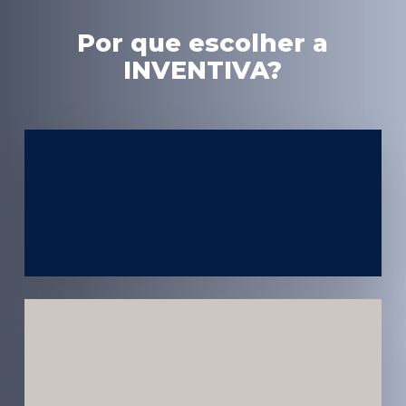
Por que escolher a
INVENTIVA?
Experiência
em Marketing
Médico
Médicos e
Pacientes
Impactados