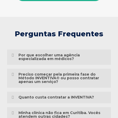
Perguntas Frequentes
Por que escolher uma agência
especializada em médicos?
Porque o marketing médico exige muito
Preciso começar pela primeira fase do
mais do que conhecimento em publicidade.
Método INVENTIVA® ou posso contratar
apenas um serviço?
É preciso compreender a jornada do
Não necessariamente.
paciente, as particularidades das
Quanto custa contratar a INVENTIVA?
especialidades médicas, as diretrizes
Cada clínica está em um momento
éticas da comunicação em saúde e a forma
Não trabalhamos com pacotes
diferente da sua presença digital. Algumas
Minha clínica não fica em Curitiba. Vocês
como as pessoas pesquisam sintomas,
padronizados, porque cada clínica possui
atendem outras cidades?