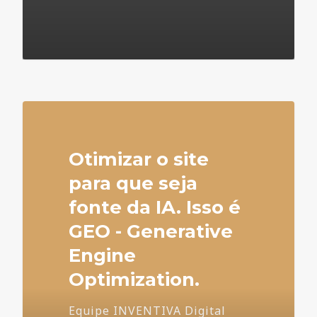
4
Otimizar o site
para que seja
fonte da IA. Isso é
GEO - Generative
Engine
Optimization.
Equipe INVENTIVA Digital