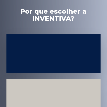
Por que escolher a
INVENTIVA?
Experiência
em Marketing
Médico
Médicos e
Pacientes
Impactados