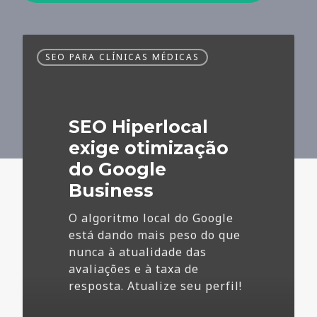
SEO
SEO PARA CLÍNICAS MÉDICAS
Hiperlocal
exige
otimização
do
SEO Hiperlocal
Google
Business
exige otimização
do Google
Business
O algoritmo local do Google
está dando mais peso do que
nunca à atualidade das
avaliações e à taxa de
resposta. Atualize seu perfil!