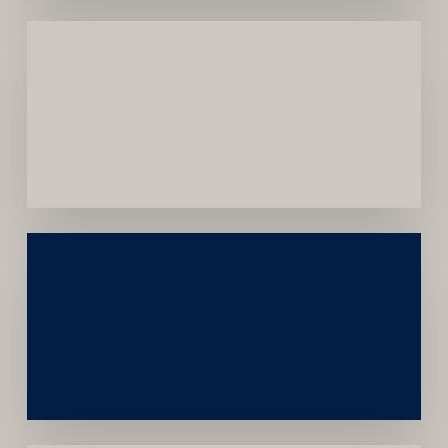
Menor
Dependência
de
Convênios
Construção
Sustentável
da
Marca