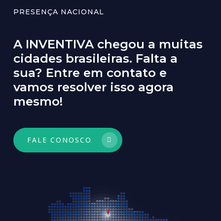
PRESENÇA NACIONAL
A
INVENTIVA
chegou
a
muitas
cidades
brasileiras.
Falta
a
sua?
Entre
em
contato
e
vamos
resolver
isso
agora
mesmo!
FALE CONOSCO