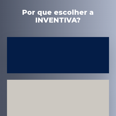
Por que escolher a
INVENTIVA?
Experiência
em Marketing
Médico
Médicos e
Pacientes
Impactados