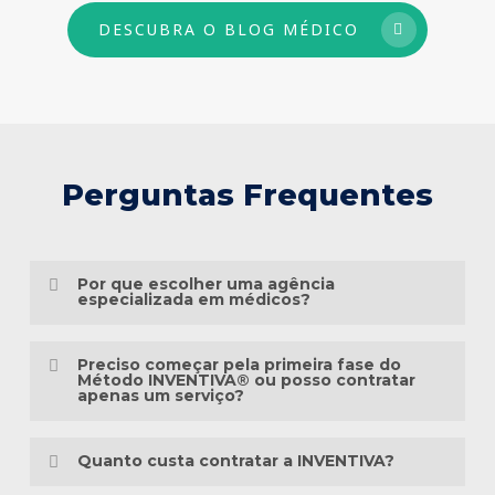
DESCUBRA O BLOG MÉDICO
Perguntas Frequentes
Por que escolher uma agência
especializada em médicos?
Porque o marketing médico exige muito
Preciso começar pela primeira fase do
mais do que conhecimento em publicidade.
Método INVENTIVA® ou posso contratar
apenas um serviço?
É preciso compreender a jornada do
Não necessariamente.
paciente, as particularidades das
Quanto custa contratar a INVENTIVA?
especialidades médicas, as diretrizes