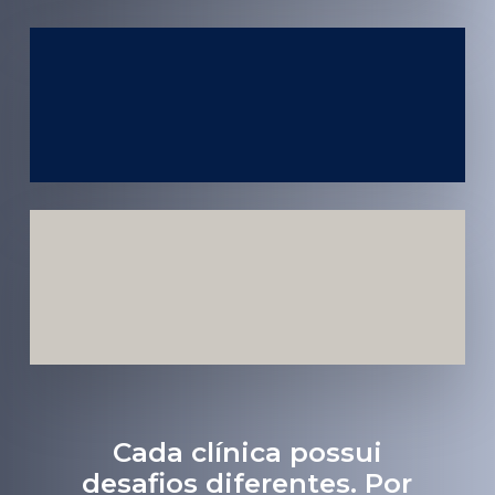
Atendimento
em todo
Brasil
Estratégias
Voltadas a
Conversão
Cada clínica possui
desafios diferentes. Por