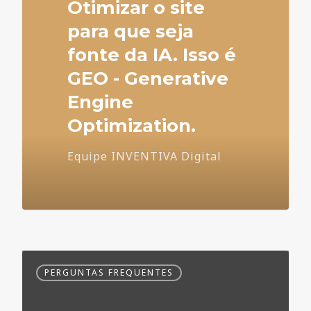
Otimizar o site
para que seja
fonte da IA. Isso é
GEO - Generative
Engine
Optimization.
Equipe INVENTIVA Digital
Dúvidas
PERGUNTAS FREQUENTES
Frequentes
no
Marketing