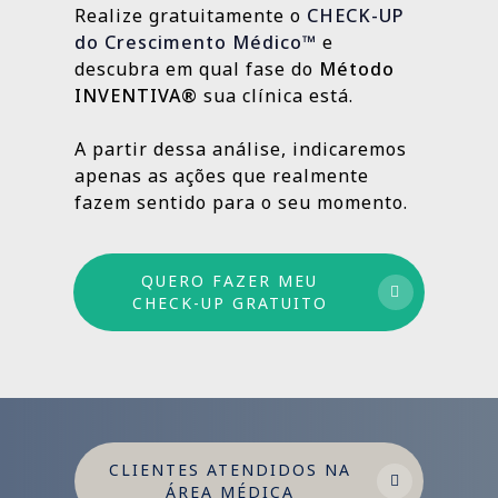
Realize gratuitamente o
CHECK-UP
resultados sólidos e duradouros ao longo
do Crescimento Médico™
e
do tempo.
descubra em qual fase do
Método
INVENTIVA®
sua clínica está.
Por isso trabalhamos com um método
estruturado: combinamos ações de curto,
A partir dessa análise, indicaremos
médio e longo prazo para garantir
apenas as ações que realmente
crescimento sustentável.
fazem sentido para o seu momento.
QUERO FAZER MEU
CHECK-UP GRATUITO
CLIENTES ATENDIDOS NA
ÁREA MÉDICA