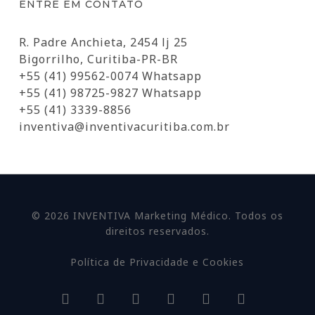
ENTRE EM CONTATO
R. Padre Anchieta, 2454 lj 25
Bigorrilho, Curitiba-PR-BR
+55 (41) 99562-0074 Whatsapp
+55 (41) 98725-9827 Whatsapp
+55 (41) 3339-8856
inventiva@inventivacuritiba.com.br
© 2026 INVENTIVA Marketing Médico. Todos os
direitos reservados.
Política de Privacidade e Cookies
facebook
linkedin
youtube
google-
instagram
whatsapp