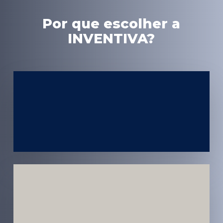
Por que escolher a
INVENTIVA?
Experiência
em Marketing
Médico
Médicos e
Pacientes
Impactados