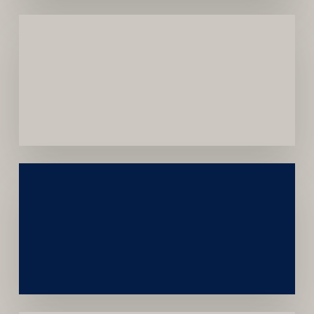
Menor
Dependência
de
Convênios
Construção
Sustentável
da
Marca