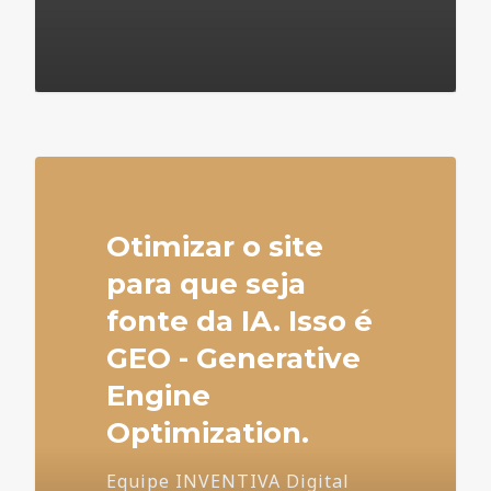
4
Otimizar o site
para que seja
fonte da IA. Isso é
GEO - Generative
Engine
Optimization.
Equipe INVENTIVA Digital