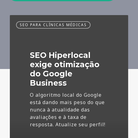
SEO
SEO PARA CLÍNICAS MÉDICAS
Hiperlocal
exige
otimização
do
SEO Hiperlocal
Google
Business
exige otimização
do Google
Business
O algoritmo local do Google
está dando mais peso do que
nunca à atualidade das
avaliações e à taxa de
resposta. Atualize seu perfil!