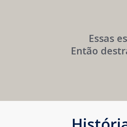
Networking
e
Autoridade
Institucional
Essas e
Então destr
Histór