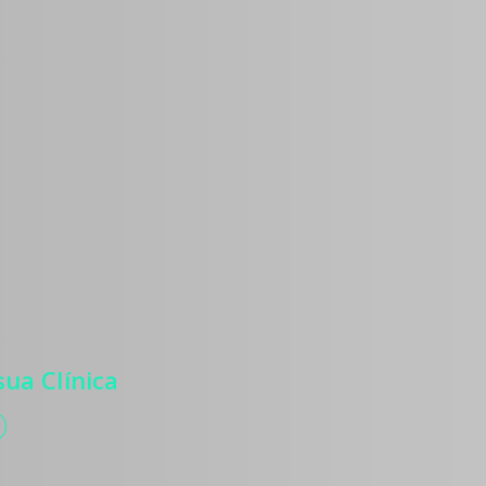
os
 para atrair
ntes, com
, autoridade
zação de
ua Clínica