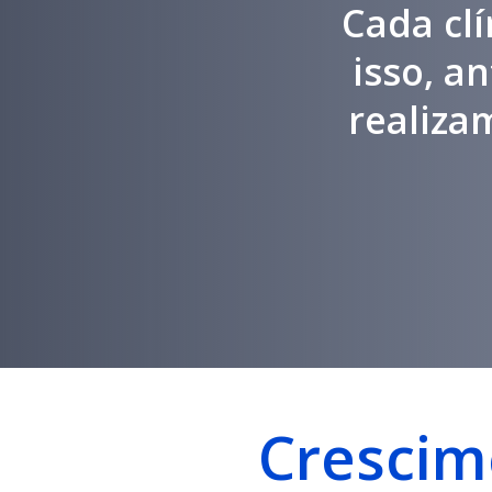
Cada clí
isso, a
realiza
Crescim