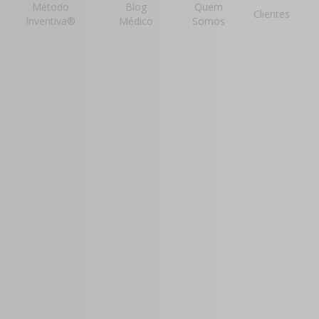
Método
Blog
Quem
Clientes
Inventiva®
Médico
Somos
mento
 para