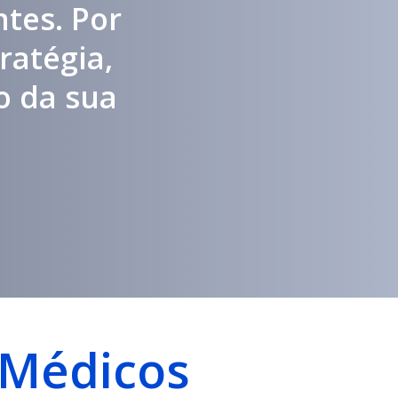
ntes. Por
ratégia,
o da sua
 Médicos