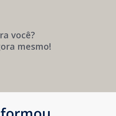
Carreira
Médica
Mais
Próspera
ra você?
agora mesmo!
sformou