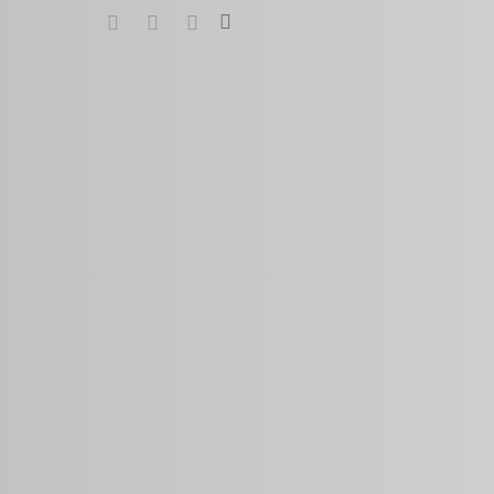
search
google-
instagram
whatsapp
plus