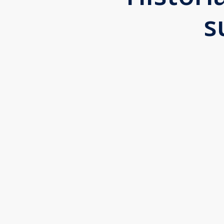
s
“
A INVENTIVA tem o melhor time digital. Eles
E as atualizações que fazem no perfil do Go
Dr. Carlos Alberto, Curitiba-PR
Neurologista, Neuropediatra