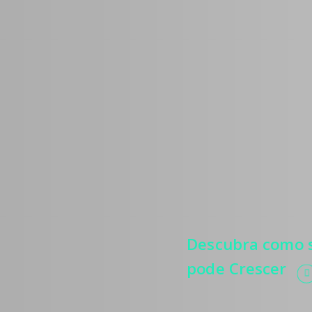
Médic
Estratégias
mais pacie
relevância
e automati
processos.
Descubra como s
pode Crescer