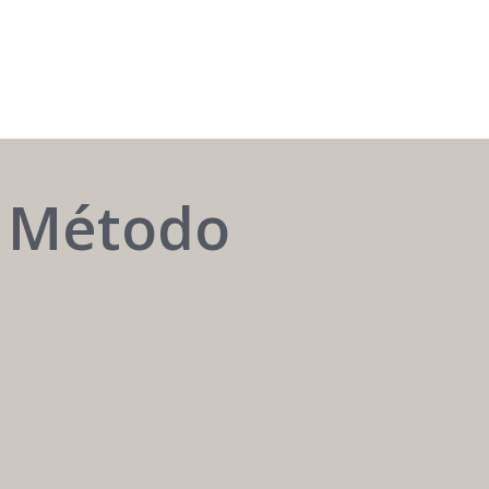
AUTOMATIZAR
o Método
é
ter
o
melhor
atendente
24h
/
7
dias.