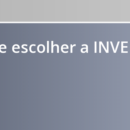
e escolher a INV
Médicos e
Atendimento
Pacientes
em todo
Impactados
Brasil