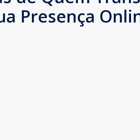
ua Presença Onli
 entendem as necessidades da clínica e são 
ogle e no SEO da clínica melhoram dia a dia