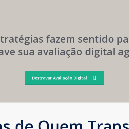
Menor
Construção
Dependência
Sustentável
de
da
Convênios
Marca
stratégias fazem sentido pa
ave sua avaliação digital 
Destravar Avaliação Digital
ias de Quem Tran