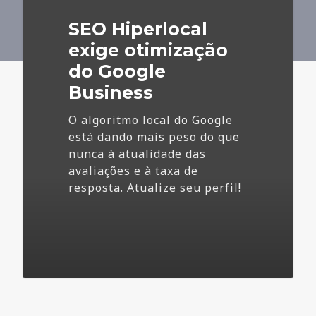
do
SEO Hiperlocal
Google
Business
exige otimização
do Google
Business
O algoritmo local do Google
está dando mais peso do que
nunca à atualidade das
avaliações e à taxa de
resposta. Atualize seu perfil!
4