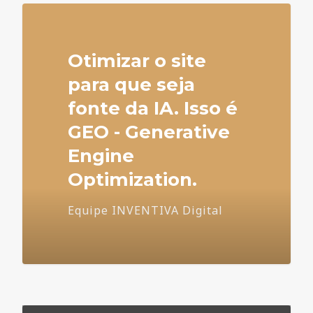
Otimizar o site
para que seja
fonte da IA. Isso é
GEO - Generative
Engine
Optimization.
Equipe INVENTIVA Digital