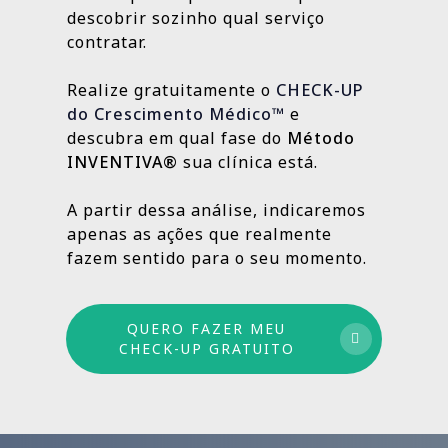
localização da clínica.
resultados e aprimorando o que ainda
descobrir sozinho qual serviço
Outras, como SEO Médico, Gestão do Blog e
👉
Fazer meu CHECK-UP Gratuito
pode crescer.
contratar.
construção de autoridade digital, são
estratégias contínuas que produzem
Realize gratuitamente o
CHECK-UP
resultados sólidos e duradouros ao longo
do Crescimento Médico™
e
do tempo.
descubra em qual fase do
Método
INVENTIVA®
sua clínica está.
Por isso trabalhamos com um método
estruturado: combinamos ações de curto,
A partir dessa análise, indicaremos
médio e longo prazo para garantir
apenas as ações que realmente
crescimento sustentável.
fazem sentido para o seu momento.
QUERO FAZER MEU
CHECK-UP GRATUITO