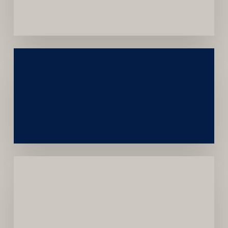
Convênios
Construção
Sustentável
da
Marca
Carreira
Médica
Mais
Próspera