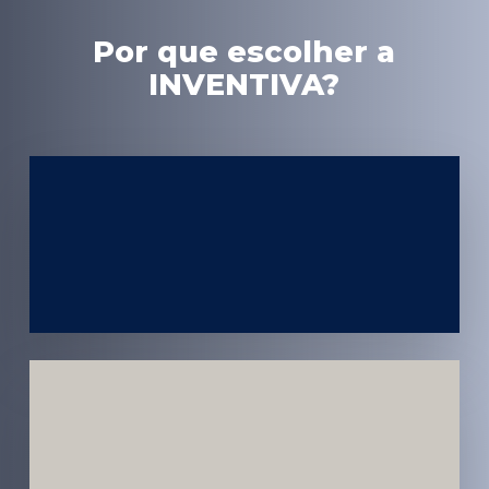
Por que escolher a
INVENTIVA?
Experiência
em Marketing
Médico
Médicos e
Pacientes
Impactados