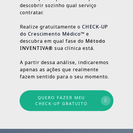
localização da clínica.
resultados e aprimorando o que ainda
descobrir sozinho qual serviço
Outras, como SEO Médico, Gestão do Blog e
👉
Fazer meu CHECK-UP Gratuito
pode crescer.
contratar.
construção de autoridade digital, são
estratégias contínuas que produzem
Realize gratuitamente o
CHECK-UP
resultados sólidos e duradouros ao longo
do Crescimento Médico™
e
do tempo.
descubra em qual fase do
Método
INVENTIVA®
sua clínica está.
Por isso trabalhamos com um método
estruturado: combinamos ações de curto,
A partir dessa análise, indicaremos
médio e longo prazo para garantir
apenas as ações que realmente
crescimento sustentável.
fazem sentido para o seu momento.
QUERO FAZER MEU
CHECK-UP GRATUITO