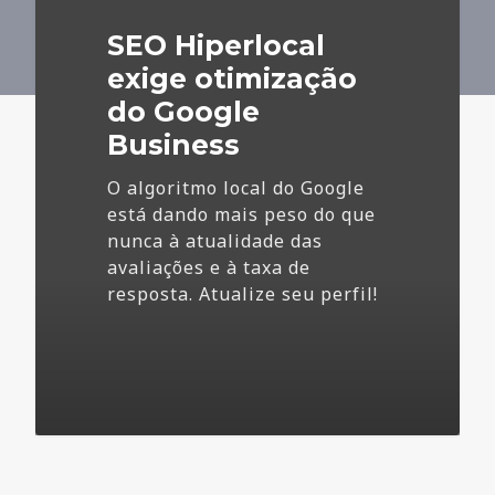
do
SEO Hiperlocal
Google
Business
exige otimização
do Google
Business
O algoritmo local do Google
está dando mais peso do que
nunca à atualidade das
avaliações e à taxa de
resposta. Atualize seu perfil!
4