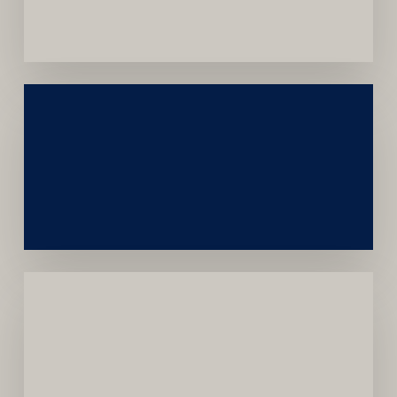
Convênios
Construção
Sustentável
da
Marca
Carreira
Médica
Mais
Próspera