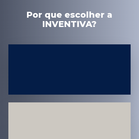
Por que escolher a
INVENTIVA?
Experiência
em Marketing
Médico
Médicos e
Pacientes
Impactados