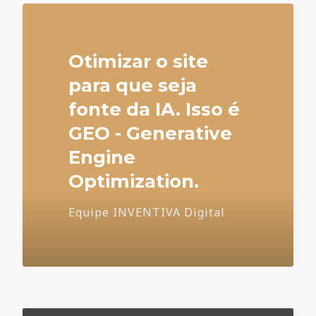
Otimizar o site
para que seja
fonte da IA. Isso é
GEO - Generative
Engine
Optimization.
Equipe INVENTIVA Digital