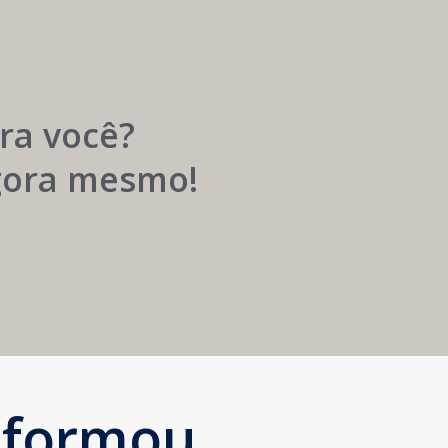
Carreira
Médica
Mais
Próspera
ra você?
agora mesmo!
sformou