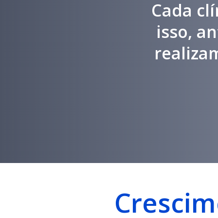
Cada clí
isso, a
realiza
Crescim