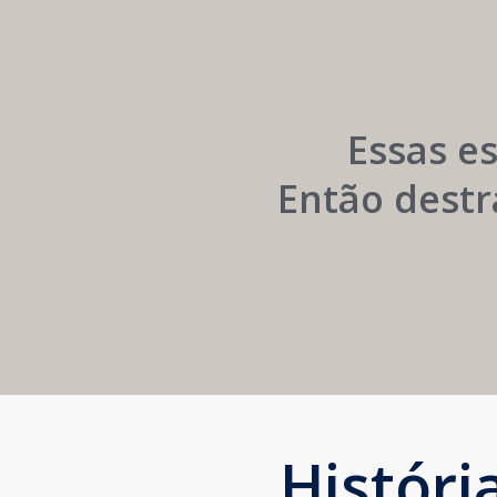
Networking
e
Autoridade
Institucional
Essas e
Então destr
Histór