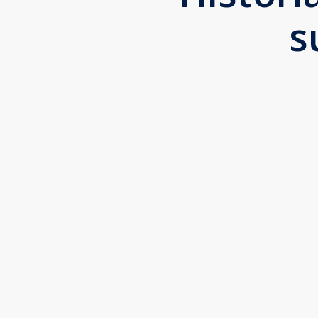
s
“
A INVENTIVA tem o melhor time digital. Eles
E as atualizações que fazem no perfil do Go
Dr. Carlos Alberto, Curitiba-PR
Neurologista, Neuropediatra