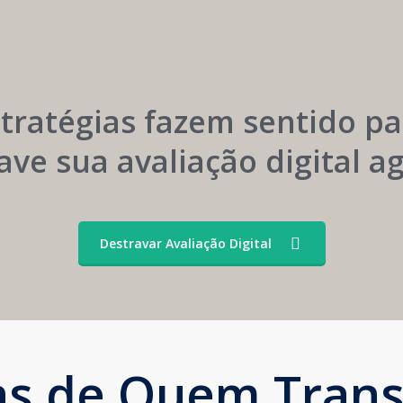
Menor
Construção
Dependência
Sustentável
de
da
Convênios
Marca
stratégias fazem sentido pa
ave sua avaliação digital 
Destravar Avaliação Digital
ias de Quem Tran