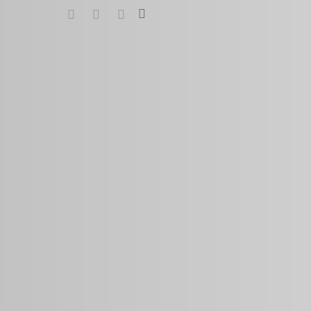
search
google-
instagram
whatsapp
plus