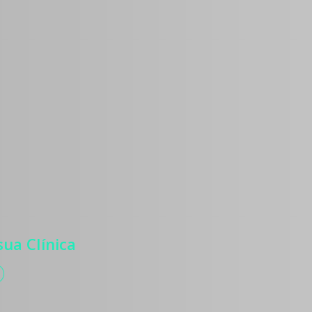
os
 para atrair
ntes, com
, autoridade
zação de
ua Clínica