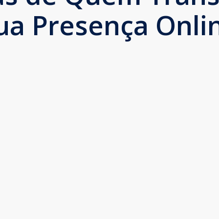
ua Presença Onli
 entendem as necessidades da clínica e são 
ogle e no SEO da clínica melhoram dia a dia