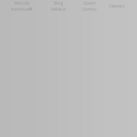
Método
Blog
Quem
Clientes
Inventiva®
Médico
Somos
mento
 para