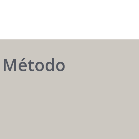
AUTOMATIZAR
o Método
é
ter
o
melhor
atendente
24h
/
7
dias.