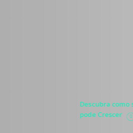
Médic
Estratégias
mais pacie
relevância
e automati
processos.
Descubra como s
pode Crescer