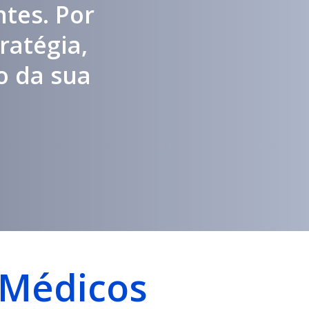
ntes. Por
ratégia,
o da sua
 Médicos