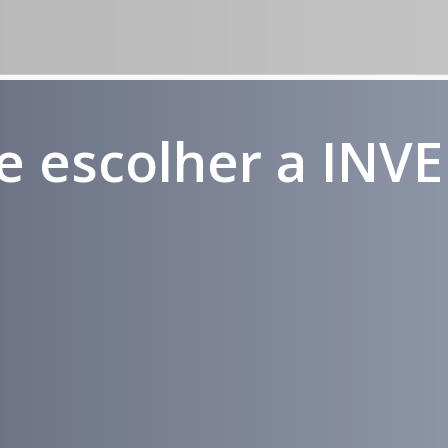
e escolher a INV
Médicos e
Atendimento
Pacientes
em todo
Impactados
Brasil