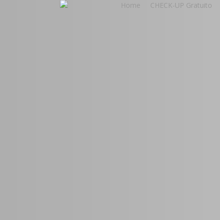
Home
CHECK-UP Gratuito
Skip
to
main
content
Crescimen
Digital par