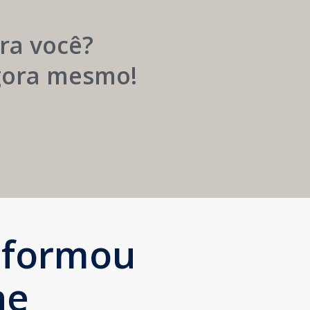
Próspera
ra você?
agora mesmo!
sformou
ne