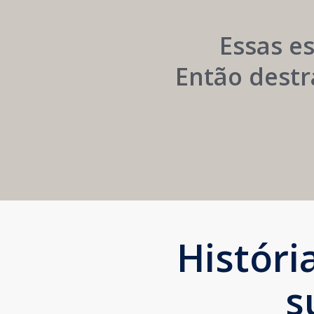
Institucional
Essas e
Então destr
Histór
s