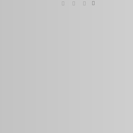
search
google-
instagram
whatsapp
plus