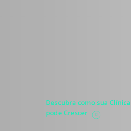
Médicos
Estratégias para 
mais pacientes, 
relevância, autor
e automatização 
processos.
Descubra como sua Clínica
pode Crescer