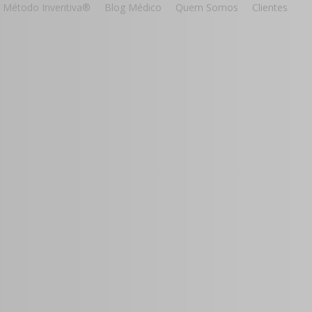
Método Inventiva®
Blog Médico
Quem Somos
Clientes
to
a