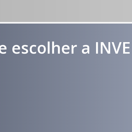
e escolher a INV
Médicos e
Atendimento
Pacientes
em todo
Impactados
Brasil