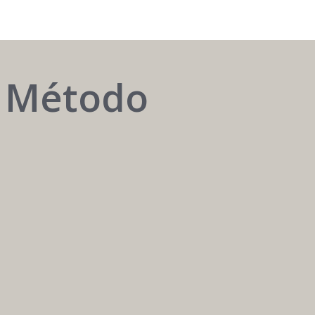
o Método
AUTOMATIZAR
é
ter
o
melhor
atendente
24h
/
7
dias.
Carreira
Médica
Mais