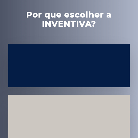
Por que escolher a
INVENTIVA?
Experiência
em Marketing
Médico
Médicos e
Pacientes
Impactados