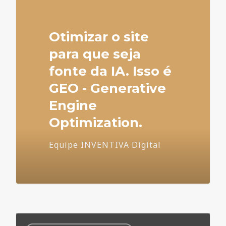
Otimizar o site
para que seja
fonte da IA. Isso é
GEO - Generative
Engine
Optimization.
Equipe INVENTIVA Digital
Dúvidas