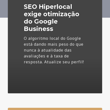
do
SEO Hiperlocal
Google
Business
exige otimização
do Google
Business
O algoritmo local do Google
está dando mais peso do que
nunca à atualidade das
avaliações e à taxa de
resposta. Atualize seu perfil!
4