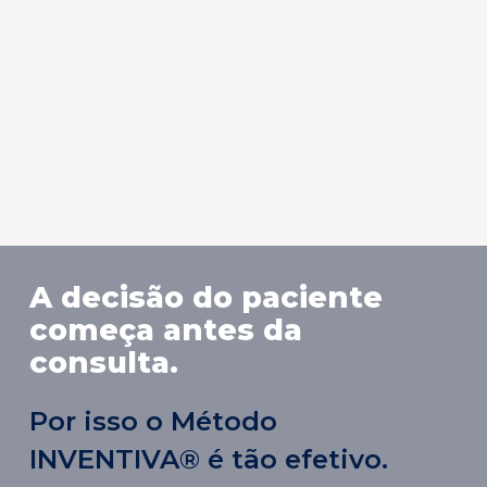
cl
Dr. Carlos Alberto, Curitiba-PR
Neurologista, Neuropediatra
A decisão do paciente
começa antes da
consulta.
Por isso o Método
INVENTIVA® é tão efetivo.