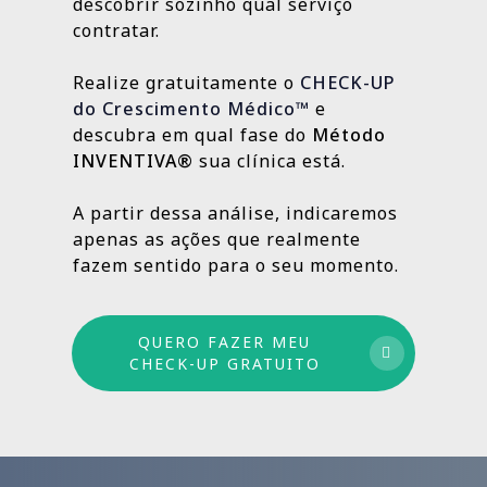
resultados e aprimorando o que ainda
descobrir sozinho qual serviço
Outras, como SEO Médico, Gestão do Blog e
👉
Fazer meu CHECK-UP Gratuito
pode crescer.
contratar.
construção de autoridade digital, são
estratégias contínuas que produzem
Realize gratuitamente o
CHECK-UP
resultados sólidos e duradouros ao longo
do Crescimento Médico™
e
do tempo.
descubra em qual fase do
Método
INVENTIVA®
sua clínica está.
Por isso trabalhamos com um método
estruturado: combinamos ações de curto,
A partir dessa análise, indicaremos
médio e longo prazo para garantir
apenas as ações que realmente
crescimento sustentável.
fazem sentido para o seu momento.
QUERO FAZER MEU
CHECK-UP GRATUITO