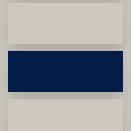
Menor
Dependência
de
Convênios
Construção
Sustentável
da
Marca
Carreira
Médica
Mais
Próspera