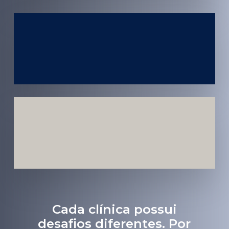
Atendimento
em todo
Brasil
Estratégias
Voltadas a
Conversão
Cada clínica possui
desafios diferentes. Por