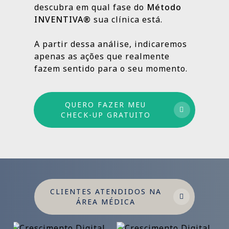
descubra em qual fase do
Método
INVENTIVA®
sua clínica está.
Por isso trabalhamos com um método
estruturado: combinamos ações de curto,
A partir dessa análise, indicaremos
médio e longo prazo para garantir
apenas as ações que realmente
crescimento sustentável.
fazem sentido para o seu momento.
QUERO FAZER MEU
CHECK-UP GRATUITO
CLIENTES ATENDIDOS NA
ÁREA MÉDICA