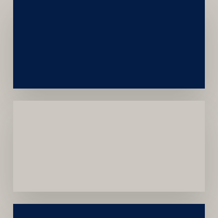
Networking
e
Autoridade
Institucional
Menor
Dependência
de
Convênios