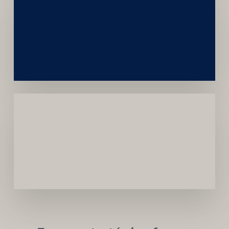
Construção
Sustentável
da
Marca
Carreira
Médica
Mais
Próspera