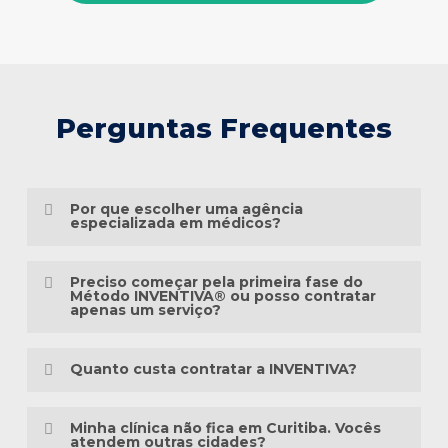
Perguntas Frequentes
Por que escolher uma agência
especializada em médicos?
Porque o marketing médico exige muito
Preciso começar pela primeira fase do
mais do que conhecimento em publicidade.
Método INVENTIVA® ou posso contratar
apenas um serviço?
É preciso compreender a jornada do
Não necessariamente.
paciente, as particularidades das
Quanto custa contratar a INVENTIVA?
especialidades médicas, as diretrizes
Cada clínica está em um momento
éticas da comunicação em saúde e a forma
Não trabalhamos com pacotes
diferente da sua presença digital. Algumas
Minha clínica não fica em Curitiba. Vocês
como as pessoas pesquisam sintomas,
padronizados, porque cada clínica possui
atendem outras cidades?