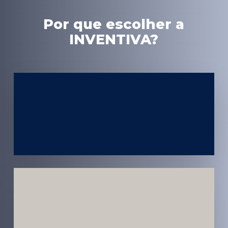
Por que escolher a
INVENTIVA?
Experiência
em Marketing
Médico
Médicos e
Pacientes
Impactados