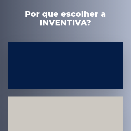
Por que escolher a
INVENTIVA?
Experiência
em Marketing
Médico
Médicos e
Pacientes
Impactados