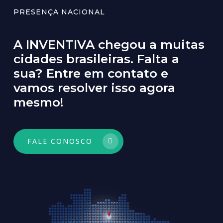
PRESENÇA NACIONAL
A
INVENTIVA
chegou
a
muitas
cidades
brasileiras.
Falta
a
sua?
Entre
em
contato
e
vamos
resolver
isso
agora
mesmo!
FALE CONOSCO