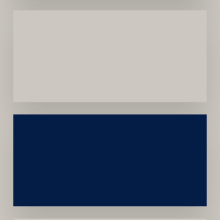
Menor
Dependência
de
Convênios
Construção
Sustentável
da
Marca