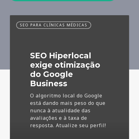
SEO
SEO PARA CLÍNICAS MÉDICAS
Hiperlocal
exige
otimização
do
SEO Hiperlocal
Google
Business
exige otimização
do Google
Business
O algoritmo local do Google
está dando mais peso do que
nunca à atualidade das
avaliações e à taxa de
resposta. Atualize seu perfil!