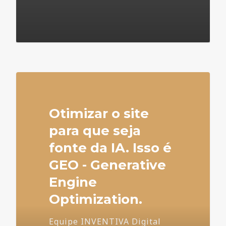
4
Otimizar o site
para que seja
fonte da IA. Isso é
GEO - Generative
Engine
Optimization.
Equipe INVENTIVA Digital