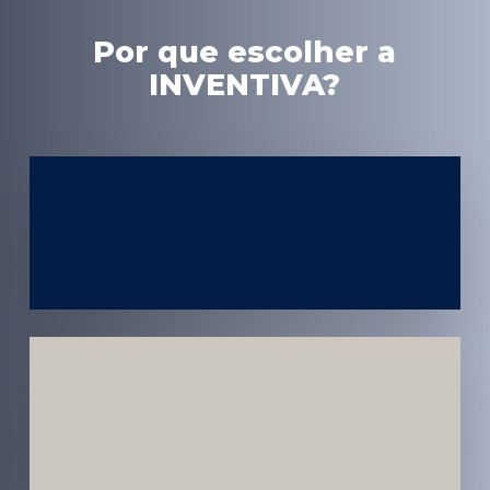
Por que escolher a
INVENTIVA?
Experiência
em Marketing
Médico
Médicos e
Pacientes
Impactados