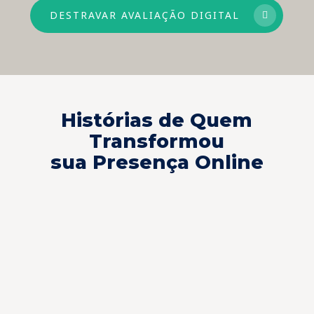
DESTRAVAR AVALIAÇÃO DIGITAL
Histórias de Quem
Transformou
sua Presença Online
A INVENTIVA tem o melhor
É 
time digital. Eles entendem as
ge
necessidades da clínica e são
IN
bastante atenciosos.
tr