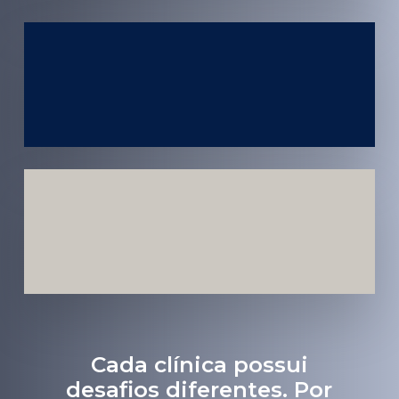
Atendimento
em todo
Brasil
Estratégias
Voltadas a
Conversão
Cada clínica possui
desafios diferentes. Por