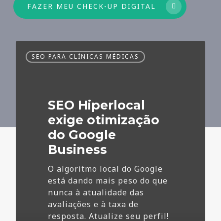
FAZER MEU CHECK-UP DIGITAL
SEO
SEO PARA CLÍNICAS MÉDICAS
Hiperlocal
exige
otimização
do
SEO Hiperlocal
Google
Business
exige otimização
do Google
Business
O algoritmo local do Google
está dando mais peso do que
nunca à atualidade das
avaliações e à taxa de
resposta. Atualize seu perfil!