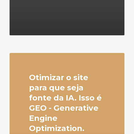
4
Otimizar o site
para que seja
fonte da IA. Isso é
GEO - Generative
Engine
Optimization.