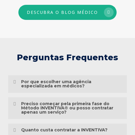
DESCUBRA O BLOG MÉDICO
Perguntas Frequentes
Por que escolher uma agência
especializada em médicos?
Porque o marketing médico exige muito
Preciso começar pela primeira fase do
mais do que conhecimento em publicidade.
Método INVENTIVA® ou posso contratar
apenas um serviço?
É preciso compreender a jornada do
Não necessariamente.
paciente, as particularidades das
Quanto custa contratar a INVENTIVA?