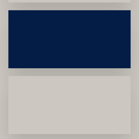
Construção
Sustentável
da
Marca
Carreira
Médica
Mais
Próspera