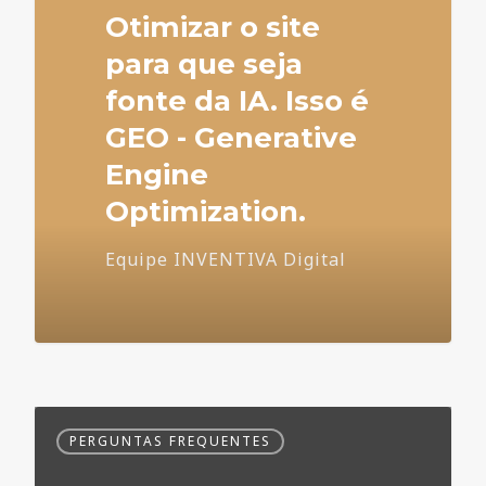
Otimizar o site
para que seja
fonte da IA. Isso é
GEO - Generative
Engine
Optimization.
Equipe INVENTIVA Digital
Dúvidas
PERGUNTAS FREQUENTES
Frequentes
no