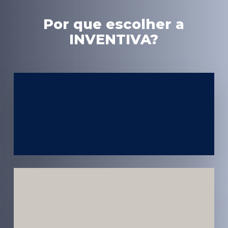
Por que escolher a
INVENTIVA?
Experiência
em Marketing
Médico
Médicos e
Pacientes
Impactados