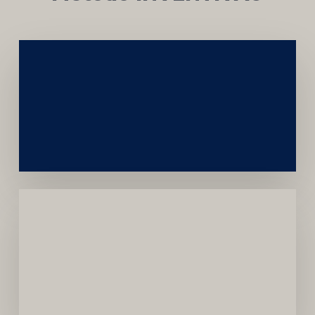
Networking
e
Autoridade
Institucional
Menor
Dependência
de
Convênios