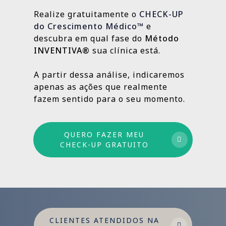
estratégias contínuas que produzem
Realize gratuitamente o
CHECK-UP
resultados sólidos e duradouros ao longo
do Crescimento Médico™
e
do tempo.
descubra em qual fase do
Método
INVENTIVA®
sua clínica está.
Por isso trabalhamos com um método
estruturado: combinamos ações de curto,
A partir dessa análise, indicaremos
médio e longo prazo para garantir
apenas as ações que realmente
crescimento sustentável.
fazem sentido para o seu momento.
QUERO FAZER MEU
CHECK-UP GRATUITO
CLIENTES ATENDIDOS NA