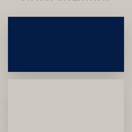
Networking
e
Autoridade
Institucional
Menor
Dependência
de
Convênios