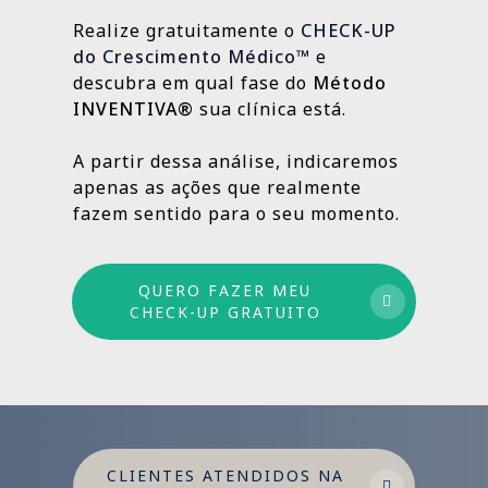
estratégias contínuas que produzem
Realize gratuitamente o
CHECK-UP
resultados sólidos e duradouros ao longo
do Crescimento Médico™
e
do tempo.
descubra em qual fase do
Método
INVENTIVA®
sua clínica está.
Por isso trabalhamos com um método
estruturado: combinamos ações de curto,
A partir dessa análise, indicaremos
médio e longo prazo para garantir
apenas as ações que realmente
crescimento sustentável.
fazem sentido para o seu momento.
QUERO FAZER MEU
CHECK-UP GRATUITO
CLIENTES ATENDIDOS NA