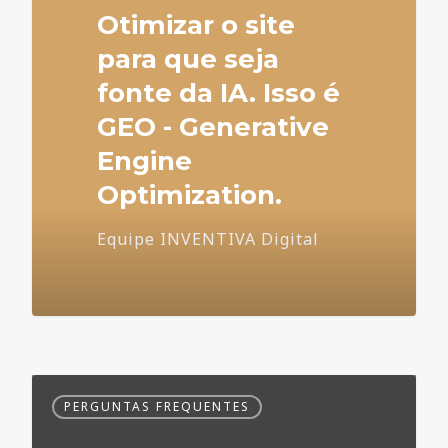
Otimizar o site
para que seja
fonte da IA. Isso é
GEO - Generative
Engine
Optimization.
Equipe INVENTIVA Digital
Dúvidas
PERGUNTAS FREQUENTES
Frequentes
no