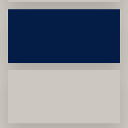
Construção
Sustentável
da
Marca
Carreira
Médica
Mais
Próspera