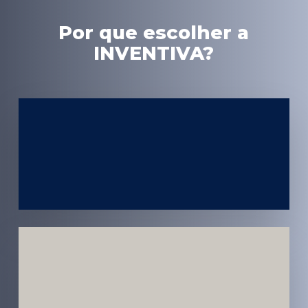
Por que escolher a
INVENTIVA?
Experiência
em Marketing
Médico
Médicos e
Pacientes
Impactados