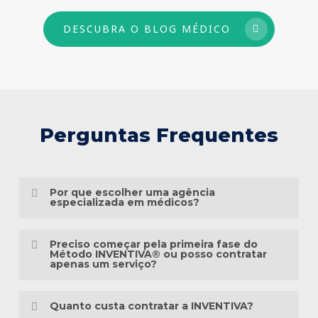
DESCUBRA O BLOG MÉDICO
Perguntas Frequentes
Por que escolher uma agência
especializada em médicos?
Porque o marketing médico exige muito
Preciso começar pela primeira fase do
mais do que conhecimento em publicidade.
Método INVENTIVA® ou posso contratar
apenas um serviço?
É preciso compreender a jornada do
Não necessariamente.
paciente, as particularidades das
Quanto custa contratar a INVENTIVA?