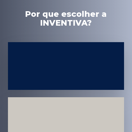
Por que escolher a
INVENTIVA?
Experiência
em Marketing
Médico
Médicos e
Pacientes
Impactados