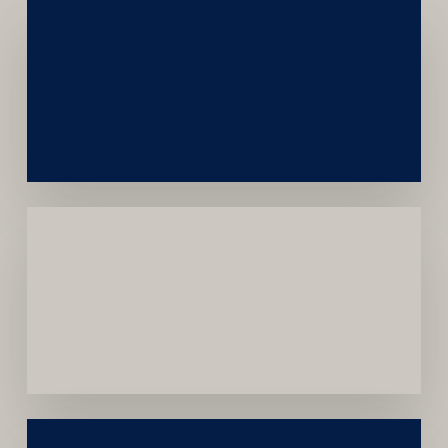
Networking
e
Autoridade
Institucional
Menor
Dependência
de
Convênios