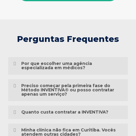
Perguntas Frequentes
Por que escolher uma agência
especializada em médicos?
Porque o marketing médico exige muito
Preciso começar pela primeira fase do
mais do que conhecimento em publicidade.
Método INVENTIVA® ou posso contratar
apenas um serviço?
É preciso compreender a jornada do
Não necessariamente.
paciente, as particularidades das
Quanto custa contratar a INVENTIVA?
especialidades médicas, as diretrizes
Cada clínica está em um momento
éticas da comunicação em saúde e a forma
Não trabalhamos com pacotes
diferente da sua presença digital. Algumas
Minha clínica não fica em Curitiba. Vocês
como as pessoas pesquisam sintomas,
padronizados, porque cada clínica possui
atendem outras cidades?