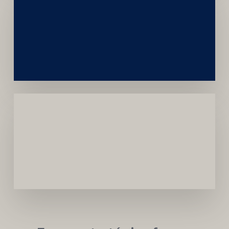
Construção
Sustentável
da
Marca
Carreira
Médica
Mais
Próspera