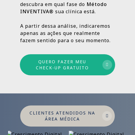
descubra em qual fase do
Método
INVENTIVA®
sua clínica está.
Por isso trabalhamos com um método
estruturado: combinamos ações de curto,
A partir dessa análise, indicaremos
médio e longo prazo para garantir
apenas as ações que realmente
crescimento sustentável.
fazem sentido para o seu momento.
QUERO FAZER MEU
CHECK-UP GRATUITO
CLIENTES ATENDIDOS NA
ÁREA MÉDICA