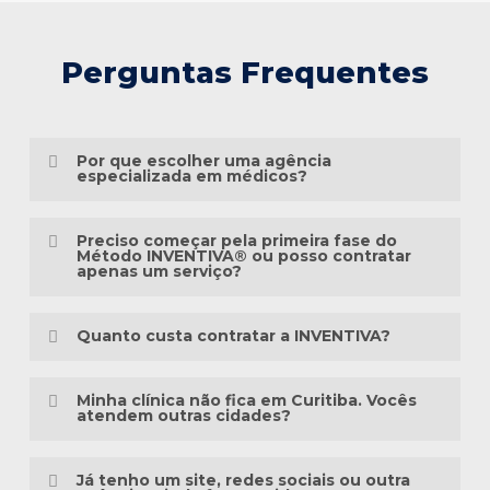
Perguntas Frequentes
Por que escolher uma agência
especializada em médicos?
Porque o marketing médico exige muito
Preciso começar pela primeira fase do
mais do que conhecimento em publicidade.
Método INVENTIVA® ou posso contratar
apenas um serviço?
É preciso compreender a jornada do
Não necessariamente.
paciente, as particularidades das
Quanto custa contratar a INVENTIVA?
especialidades médicas, as diretrizes
Cada clínica está em um momento
éticas da comunicação em saúde e a forma
Não trabalhamos com pacotes
diferente da sua presença digital. Algumas
Minha clínica não fica em Curitiba. Vocês
como as pessoas pesquisam sintomas,
padronizados, porque cada clínica possui
atendem outras cidades?
precisam estruturar toda a base, enquanto
tratamentos e profissionais na internet.
uma realidade diferente.
outras já possuem um site, redes sociais
Sim. A INVENTIVA atende médicos, clínicas
ou campanhas em andamento.
Já tenho um site, redes sociais ou outra
Há mais de três décadas, a INVENTIVA
Antes de elaborar qualquer orçamento,