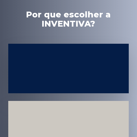
Por que escolher a
INVENTIVA?
Experiência
em Marketing
Médico
Médicos e
Pacientes
Impactados