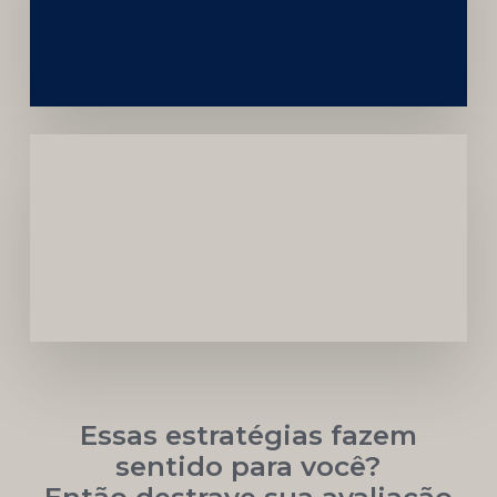
da
Marca
Carreira
Médica
Mais
Próspera
Essas estratégias fazem
sentido para você?
Então destrave sua avaliação