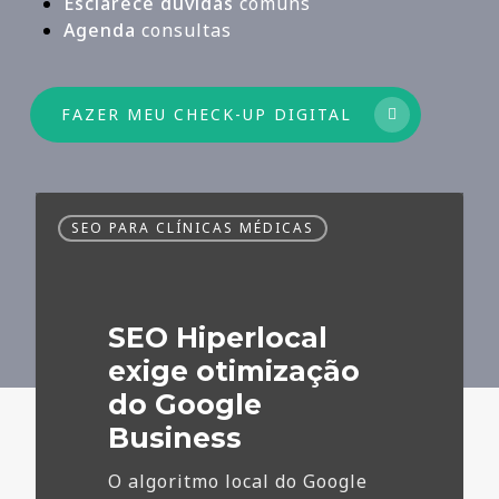
Esclarece dúvidas
comuns
Agenda
consultas
FAZER MEU CHECK-UP DIGITAL
SEO
SEO PARA CLÍNICAS MÉDICAS
Hiperlocal
exige
otimização
do
SEO Hiperlocal
Google
Business
exige otimização
do Google
Business
O algoritmo local do Google