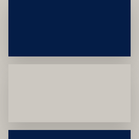
Networking
e
Autoridade
Institucional
Menor
Dependência
de
Convênios