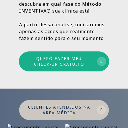
descubra em qual fase do
Método
INVENTIVA®
sua clínica está.
Por isso trabalhamos com um método
estruturado: combinamos ações de curto,
A partir dessa análise, indicaremos
médio e longo prazo para garantir
apenas as ações que realmente
crescimento sustentável.
fazem sentido para o seu momento.
QUERO FAZER MEU
CHECK-UP GRATUITO
CLIENTES ATENDIDOS NA
ÁREA MÉDICA