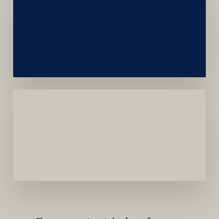
Construção
Sustentável
da
Marca
Carreira
Médica
Mais
Próspera