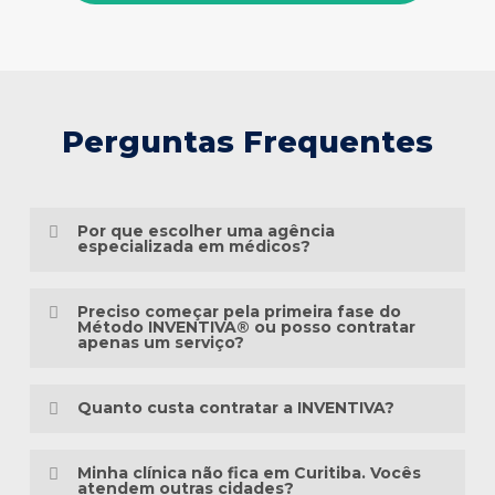
Perguntas Frequentes
Por que escolher uma agência
especializada em médicos?
Porque o marketing médico exige muito
Preciso começar pela primeira fase do
mais do que conhecimento em publicidade.
Método INVENTIVA® ou posso contratar
apenas um serviço?
É preciso compreender a jornada do
Não necessariamente.
paciente, as particularidades das
Quanto custa contratar a INVENTIVA?
especialidades médicas, as diretrizes
Cada clínica está em um momento
éticas da comunicação em saúde e a forma
Não trabalhamos com pacotes
diferente da sua presença digital. Algumas
Minha clínica não fica em Curitiba. Vocês
como as pessoas pesquisam sintomas,
padronizados, porque cada clínica possui
atendem outras cidades?