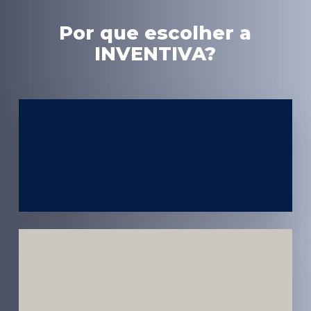
Por que escolher a
INVENTIVA?
Experiência
em Marketing
Médico
Médicos e
Pacientes
Impactados