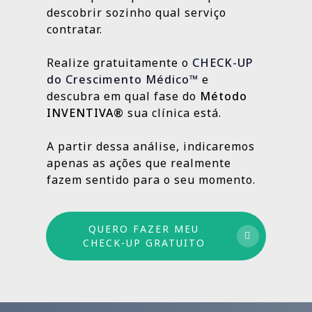
localização da clínica.
resultados e aprimorando o que ainda
descobrir sozinho qual serviço
Outras, como SEO Médico, Gestão do Blog e
👉
Fazer meu CHECK-UP Gratuito
pode crescer.
contratar.
construção de autoridade digital, são
estratégias contínuas que produzem
Realize gratuitamente o
CHECK-UP
resultados sólidos e duradouros ao longo
do Crescimento Médico™
e
do tempo.
descubra em qual fase do
Método
INVENTIVA®
sua clínica está.
Por isso trabalhamos com um método
estruturado: combinamos ações de curto,
A partir dessa análise, indicaremos
médio e longo prazo para garantir
apenas as ações que realmente
crescimento sustentável.
fazem sentido para o seu momento.
QUERO FAZER MEU
CHECK-UP GRATUITO