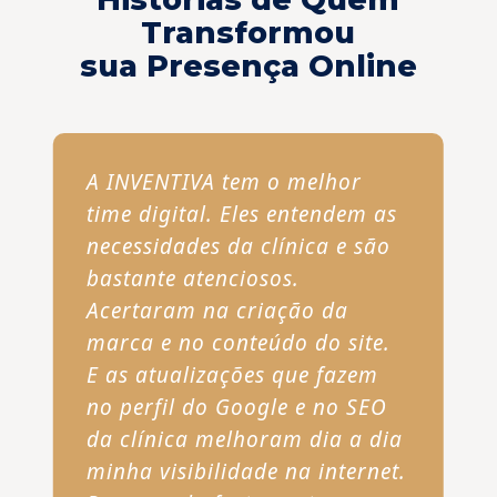
Transformou
sua Presença Online
A INVENTIVA tem o melhor
time digital. Eles entendem as
necessidades da clínica e são
bastante atenciosos.
Acertaram na criação da
marca e no conteúdo do site.
E as atualizações que fazem
no perfil do Google e no SEO
da clínica melhoram dia a dia
minha visibilidade na internet.