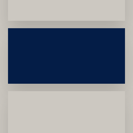
Convênios
Construção
Sustentável
da
Marca
Carreira
Médica
Mais
Próspera