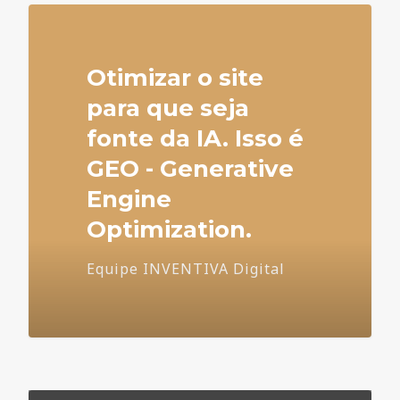
Otimizar o site
para que seja
fonte da IA. Isso é
GEO - Generative
Engine
Optimization.
Equipe INVENTIVA Digital