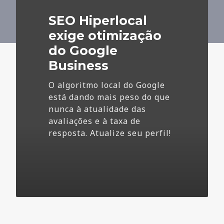
do
SEO Hiperlocal
Google
Business
exige otimização
do Google
Business
O algoritmo local do Google
está dando mais peso do que
nunca à atualidade das
avaliações e à taxa de
resposta. Atualize seu perfil!
4