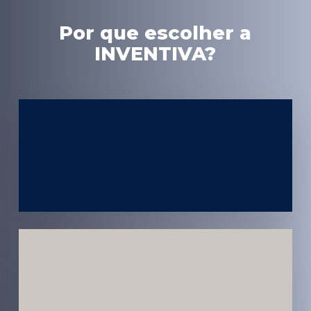
Por que escolher a
INVENTIVA?
Experiência
em Marketing
Médico
Médicos e
Pacientes
Impactados