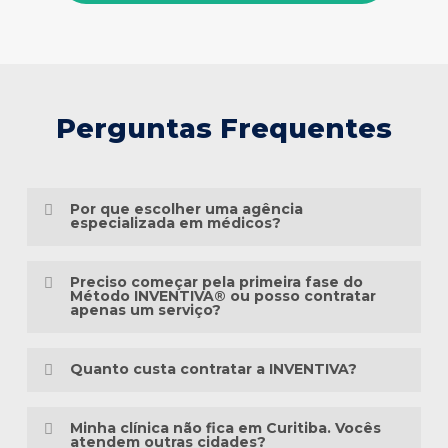
Perguntas Frequentes
Por que escolher uma agência
especializada em médicos?
Porque o marketing médico exige muito
Preciso começar pela primeira fase do
mais do que conhecimento em publicidade.
Método INVENTIVA® ou posso contratar
apenas um serviço?
É preciso compreender a jornada do
Não necessariamente.
paciente, as particularidades das
Quanto custa contratar a INVENTIVA?
especialidades médicas, as diretrizes
Cada clínica está em um momento
éticas da comunicação em saúde e a forma
Não trabalhamos com pacotes
diferente da sua presença digital. Algumas
Minha clínica não fica em Curitiba. Vocês
como as pessoas pesquisam sintomas,
padronizados, porque cada clínica possui
atendem outras cidades?