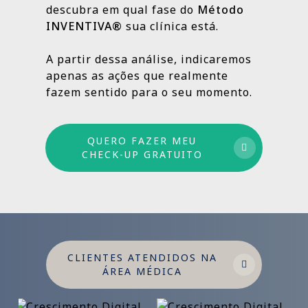
descubra em qual fase do
Método
INVENTIVA®
sua clínica está.
Por isso trabalhamos com um método
estruturado: combinamos ações de curto,
A partir dessa análise, indicaremos
médio e longo prazo para garantir
apenas as ações que realmente
crescimento sustentável.
fazem sentido para o seu momento.
QUERO FAZER MEU
CHECK-UP GRATUITO
CLIENTES ATENDIDOS NA
ÁREA MÉDICA