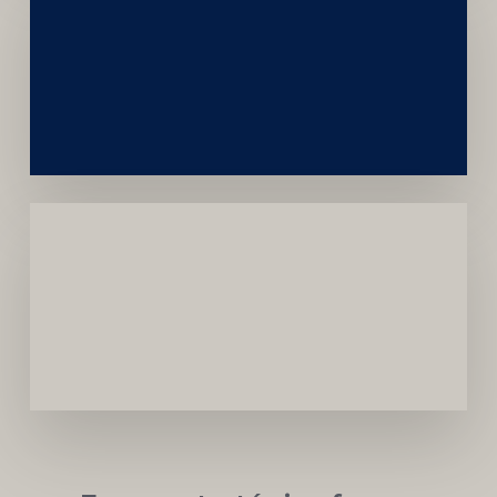
Construção
Sustentável
da
Marca
Carreira
Médica
Mais
Próspera