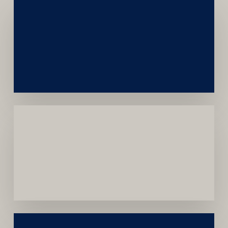
Networking
e
Autoridade
Institucional
Menor
Dependência
de
Convênios