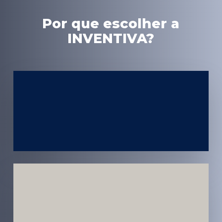
Por que escolher a
INVENTIVA?
Experiência
em Marketing
Médico
Médicos e
Pacientes
Impactados