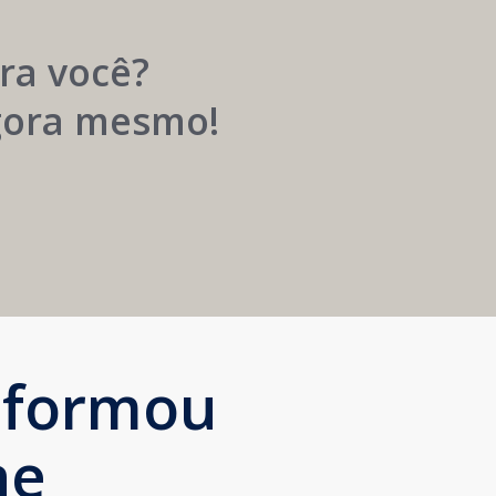
Próspera
ra você?
agora mesmo!
sformou
ne