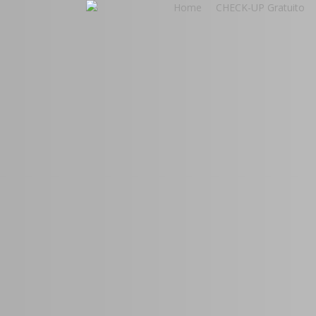
Home
CHECK-UP Gratuito
Skip
to
main
content
Crescimen
Digital par