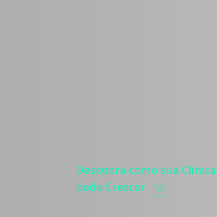
Médicos
Estratégias para 
mais pacientes, 
relevância, autor
e automatização 
processos.
Descubra como sua Clínica
pode Crescer