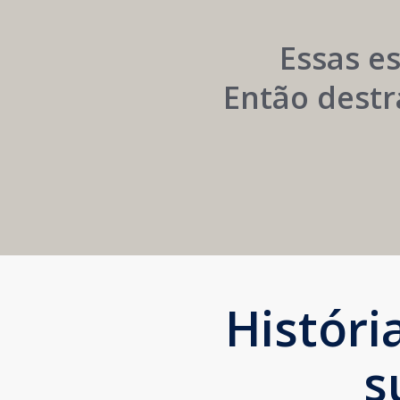
Institucional
Essas e
Então destr
Histór
s