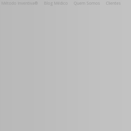
Método Inventiva®
Blog Médico
Quem Somos
Clientes
to
a