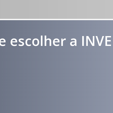
e escolher a INV
Médicos e
Atendimento
Pacientes
em todo
Impactados
Brasil