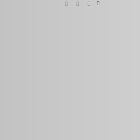
search
google-
instagram
whatsapp
plus