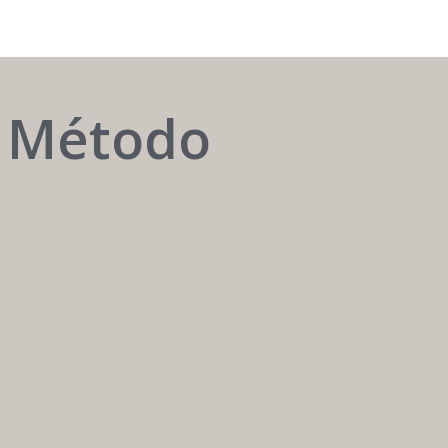
o Método
AUTOMATIZAR
é
ter
o
melhor
atendente
24h
/
7
dias.
Carreira
Médica
Mais